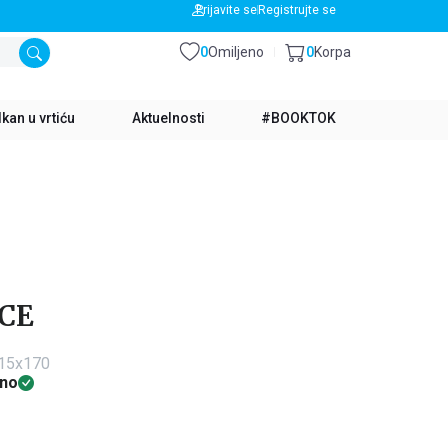
BESPLATNA DOSTAVA ZA IZNOS PREKO 3500 RSD
Prijavite se
Registrujte se
0
Omiljeno
0
Korpa
kan u vrtiću
Aktuelnosti
#BOOKTOK
RCE
115x170
no