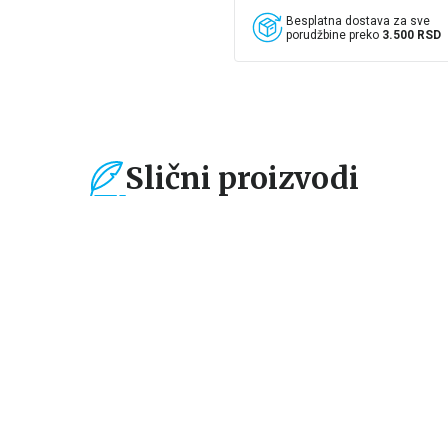
Besplatna dostava za sve
porudžbine preko
3.500 RSD
Slični proizvodi
%
15
%
15
%
Čestitke, bukmarkeri i
Čestitke, bukmarkeri i
Če
notesi
notesi
no