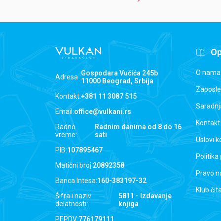
Op
O nama
Gospodara Vučića 245b
Adresa :
11000 Beograd, Srbija
Zaposle
Kontakt:
+381 11 3087 515
Saradnj
Email:
office@vulkani.rs
Kontakt
Radno
Radnim danima od 8 do 16
vreme:
sati
Uslovi k
PIB:
107895467
Politika
Matični broj:
20892358
Pravo n
Banca Intesa:
160-383197-32
Klub čit
Šifra i naziv
5811 - Izdavanje
delatnosti:
knjiga
PEPDV:
776179111