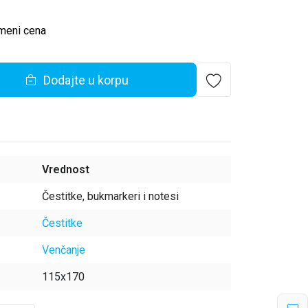
meni cena
Dodajte u korpu
Vrednost
Čestitke, bukmarkeri i notesi
Čestitke
Venčanje
115x170