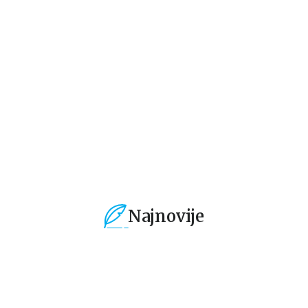
e
Bookmarker - Pride
Bookmarker - Morally
Bo
ter
and Prejudice
Grey
M
grupa autora
grupa autora
gr
101,15
RSD
101,15
RSD
1
119,00
RSD
119,00
RSD
11
Najnovije
%
15
%
15
%