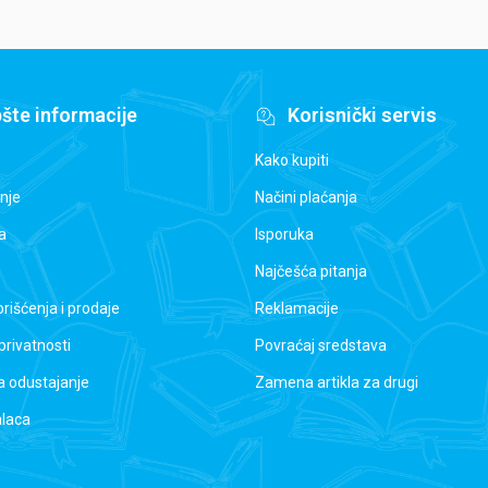
šte informacije
Korisnički servis
Kako kupiti
nje
Načini plaćanja
a
Isporuka
Najčešća pitanja
orišćenja i prodaje
Reklamacije
 privatnosti
Povraćaj sredstava
a odustajanje
Zamena artikla za drugi
alaca