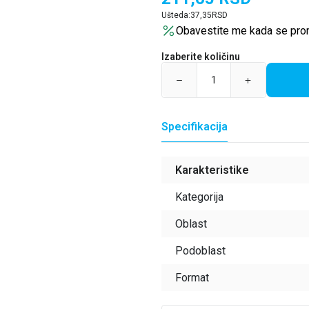
Ušteda:
37,35
RSD
Obavestite me kada se pro
Izaberite količinu
Specifikacija
Karakteristike
Kategorija
Oblast
Podoblast
Format