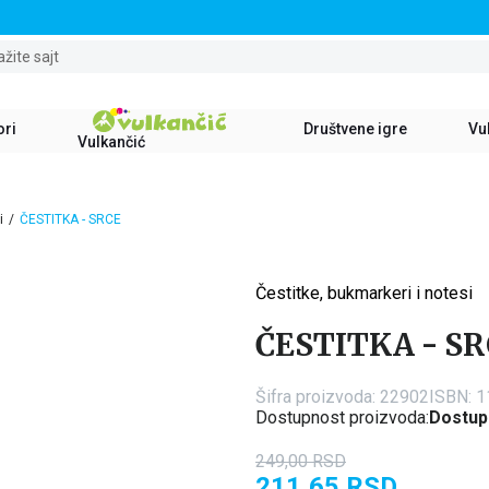
STALNI POPUST OD 15% NA SVE NASLOVE
ažite sajt
ori
Društvene igre
Vul
Vulkančić
i
ČESTITKA - SRCE
Čestitke, bukmarkeri i notesi
15
%
ČESTITKA - S
Šifra proizvoda:
22902
ISBN: 
Dostupnost proizvoda:
Dostup
249,00
RSD
211,65
RSD