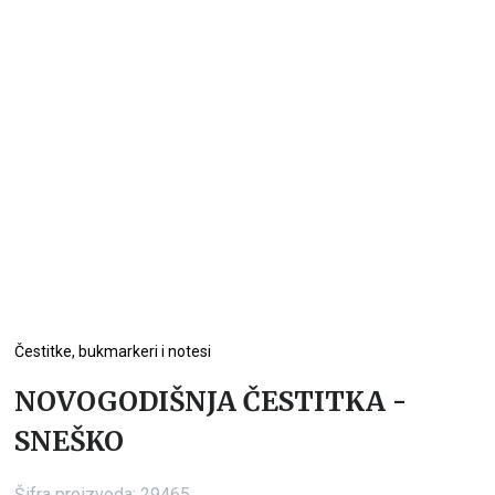
Čestitke, bukmarkeri i notesi
NOVOGODIŠNJA ČESTITKA -
SNEŠKO
Šifra proizvoda:
29465