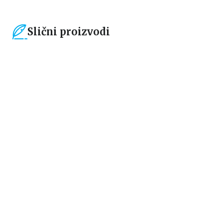
Slični proizvodi
15
%
15
%
Čestitke, bukmarkeri i notesi
Čestitke, bukmarkeri i notesi
Bookmarker - Žabica
Bookmarker - Time to start a
new chapter
grupa autora
grupa autora