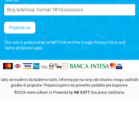
Prijavite se
This site is protected by reCAPTCHA and the Google
Privacy Policy
and
Terms of Service
apply.
Iako se trudimo da budemo tačni, informacije na ovoj veb stranici mogu sadržati
greške ili propuste. Preporučujemo da proverite podatke pre kupovine.
©2026
www.vulkani.rs
Powered by
NB SOFT
Sva prava zadržana.