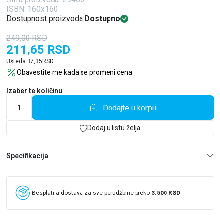
ISBN: 160x160
Dostupnost proizvoda:
Dostupno
249,00
RSD
211,65
RSD
Ušteda:
37,35
RSD
Obavestite me kada se promeni cena
Izaberite količinu
Dodajte u korpu
Dodaj u listu želja
Specifikacija
Besplatna dostava za sve porudžbine preko
3.500 RSD