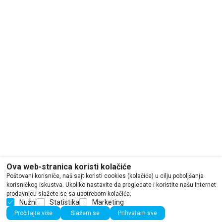
Ova web-stranica koristi kolačiće
Poštovani korisniče, naš sajt koristi cookies (kolačiće) u cilju poboljšanja
korisničkog iskustva. Ukoliko nastavite da pregledate i koristite našu Internet
prodavnicu slažete se sa upotrebom kolačića.
Nužni
Statistika
Marketing
Pročitajte više
Slažem se
Prihvatam sve