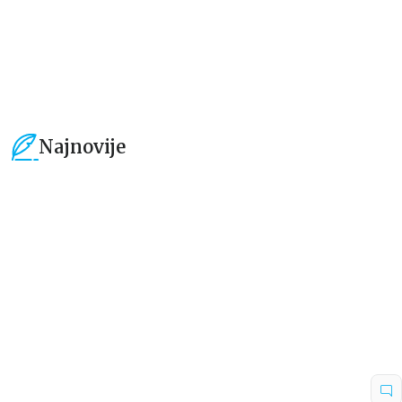
101,15
RSD
101,15
RSD
119,00
RSD
119,00
RSD
Najnovije
15
%
15
%
Beletristika
Beletristika
Iz pogrešnih razloga
Životinjska farma