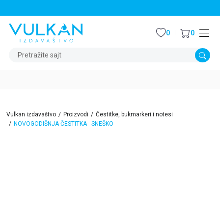
STALNI POPUST OD 15% NA SVE NASLOVE
0
0
Pretražite sajt
Vulkan izdavaštvo
Proizvodi
Čestitke, bukmarkeri i notesi
NOVOGODIŠNJA ČESTITKA - SNEŠKO
15
%