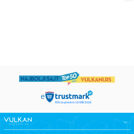
Eloiza Džejms
Džordž Orvel
1.019,15
RSD
934,15
RSD
1.199,00
RSD
1.099,00
RSD