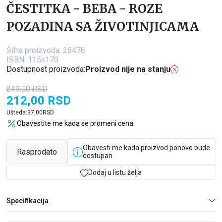
ČESTITKA - BEBA - ROZE
POZADINA SA ŽIVOTINJICAMA
Šifra proizvoda:
26476
ISBN: 115x170
Dostupnost proizvoda:
Proizvod nije na stanju
249,00
RSD
212,00
RSD
Ušteda:
37,00
RSD
Obavestite me kada se promeni cena
Obavesti me kada proizvod ponovo bude
Rasprodato
dostupan
Dodaj u listu želja
Specifikacija