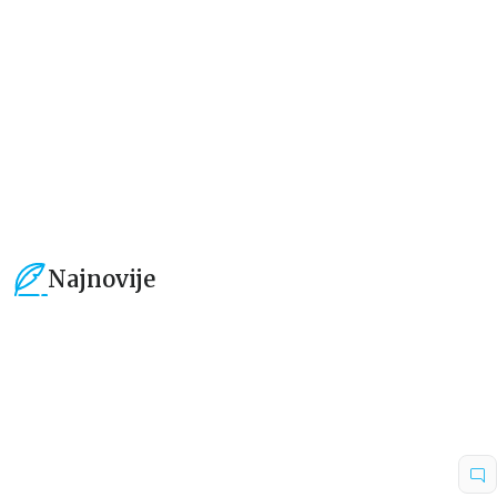
grupa autora
grupa autora
101,15
RSD
101,15
RSD
119,00
RSD
119,00
RSD
Najnovije
15
%
15
%