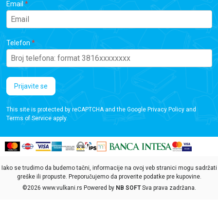
Email
Telefon
Prijavite se
This site is protected by reCAPTCHA and the Google
Privacy Policy
and
Terms of Service
apply.
Iako se trudimo da budemo tačni, informacije na ovoj veb stranici mogu sadržati
greške ili propuste. Preporučujemo da proverite podatke pre kupovine.
©2026
www.vulkani.rs
Powered by
NB SOFT
Sva prava zadržana.