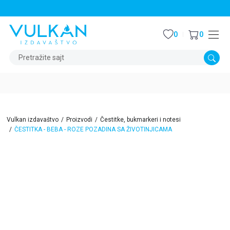
STALNI POPUST OD 15% NA SVE NASLOVE
0
0
Pretražite sajt
Vulkan izdavaštvo
Proizvodi
Čestitke, bukmarkeri i notesi
ČESTITKA - BEBA - ROZE POZADINA SA ŽIVOTINJICAMA
15
%