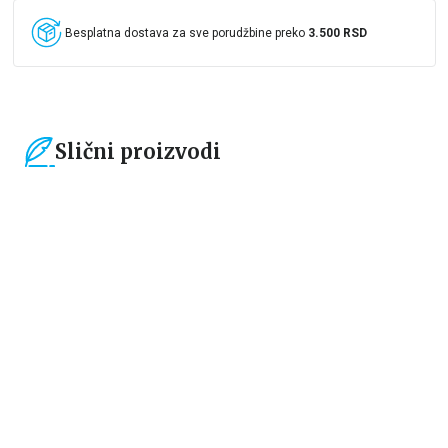
Besplatna dostava za sve porudžbine preko
3.500 RSD
Slični proizvodi
15
%
15
%
Čestitke, bukmarkeri i notesi
Čestitke, bukmarkeri i notesi
Bookmarker - Žabica
Bookmarker - Time to start a
new chapter