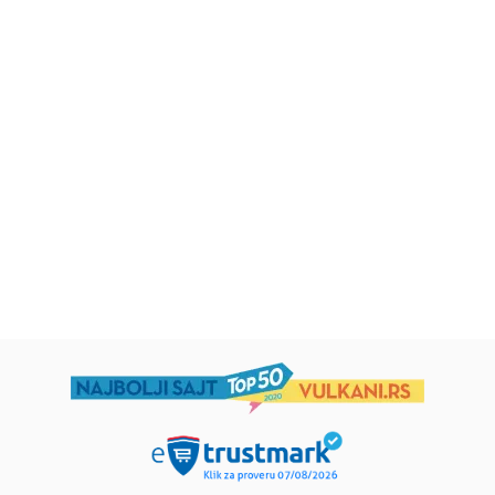
Beletristika
Beletristika
Iz pogrešnih razloga
Životinjska farma
Eloiza Džejms
Džordž Orvel
1.019,15
RSD
934,15
RSD
1.199,00
RSD
1.099,00
RSD