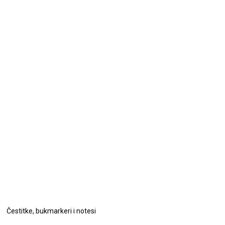
Čestitke, bukmarkeri i notesi