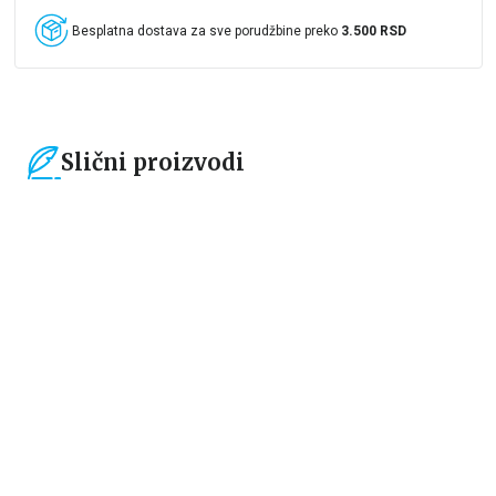
Besplatna dostava za sve porudžbine preko
3.500 RSD
Slični proizvodi
15
%
15
%
Čestitke, bukmarkeri i notesi
Čestitke, bukmarkeri i notesi
Bookmarker - Žabica
Bookmarker - Time to start a
new chapter