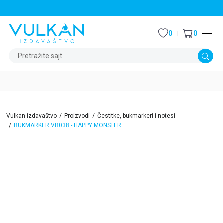
STALNI POPUST OD 15% NA SVE NASLOVE
0
0
Pretražite sajt
Vulkan izdavaštvo
Proizvodi
Čestitke, bukmarkeri i notesi
BUKMARKER VB038 - HAPPY MONSTER
15
%