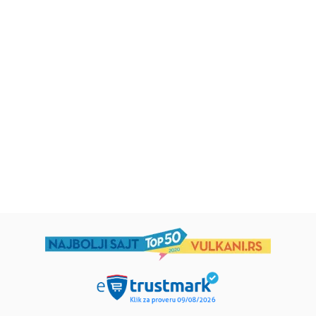
Beletristika
Beletristika
Iz pogrešnih razloga
Životinjska farma
Eloiza Džejms
Džordž Orvel
1.019,15
RSD
934,15
RSD
1.199,00
RSD
1.099,00
RSD