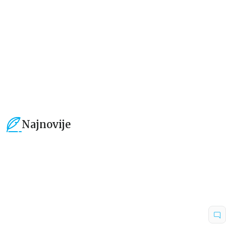
grupa autora
grupa autora
101,15
RSD
101,15
RSD
119,00
RSD
119,00
RSD
Najnovije
15
%
15
%