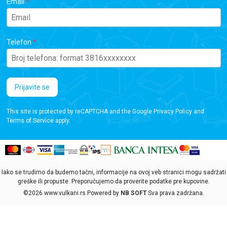
Email
Telefon
Prijavite se
This site is protected by reCAPTCHA and the Google
Privacy Policy
and
Terms of Service
apply.
Iako se trudimo da budemo tačni, informacije na ovoj veb stranici mogu sadržati
greške ili propuste. Preporučujemo da proverite podatke pre kupovine.
©2026
www.vulkani.rs
Powered by
NB SOFT
Sva prava zadržana.