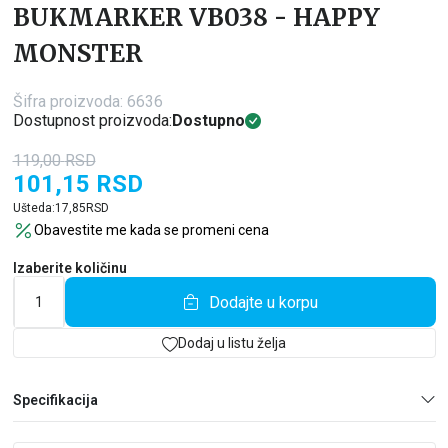
BUKMARKER VB038 - HAPPY
MONSTER
Šifra proizvoda:
6636
Dostupnost proizvoda:
Dostupno
119,00
RSD
101,15
RSD
Ušteda:
17,85
RSD
Obavestite me kada se promeni cena
Izaberite količinu
Dodajte u korpu
Dodaj u listu želja
Specifikacija