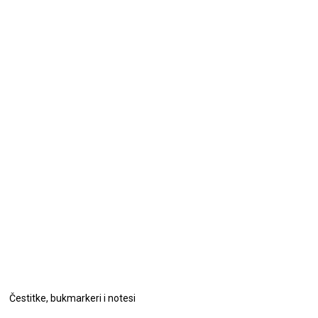
Čestitke, bukmarkeri i notesi