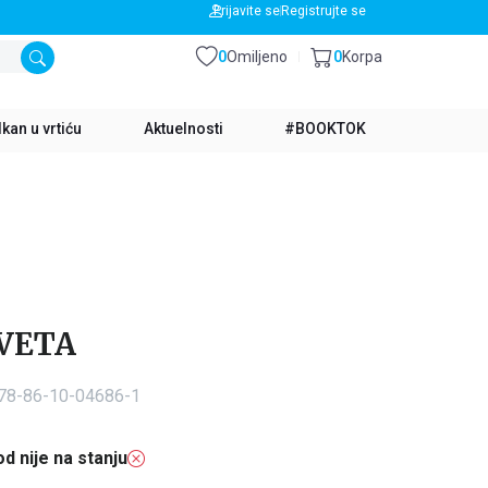
BESPLATNA DOSTAVA ZA IZNOS PREKO 3500 RSD
Prijavite se
Registrujte se
0
Omiljeno
0
Korpa
kan u vrtiću
Aktuelnosti
#BOOKTOK
VETA
978-86-10-04686-1
d nije na stanju