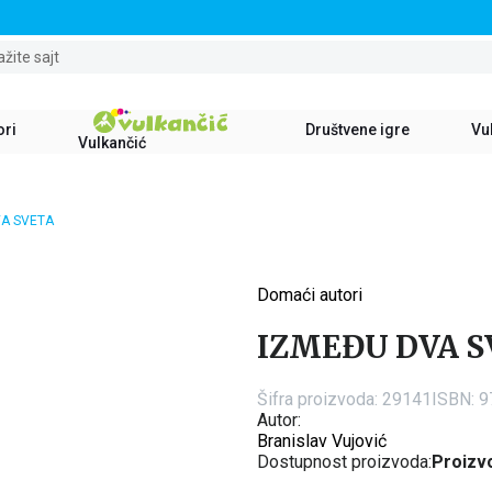
STALNI POPUST OD 15% NA SVE NASLOVE
ažite sajt
ori
Društvene igre
Vul
Vulkančić
VA SVETA
Domaći autori
15
%
IZMEĐU DVA S
Šifra proizvoda:
29141
ISBN: 
Autor:
Branislav Vujović
Dostupnost proizvoda:
Proizvo