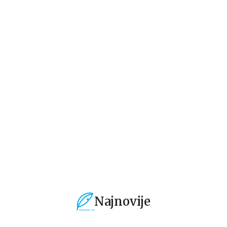
Domaći autori
Domaći autori
Do
ne
TAJNA
GISTAV RUSI
U 
KAJMAKČALANSKE
ŠUME
Živorad V. Plećić
Aleksandar Jugović
Mi
1.019,15
RSD
849,15
RSD
5
1.199,00
RSD
999,00
RSD
99
Najnovije