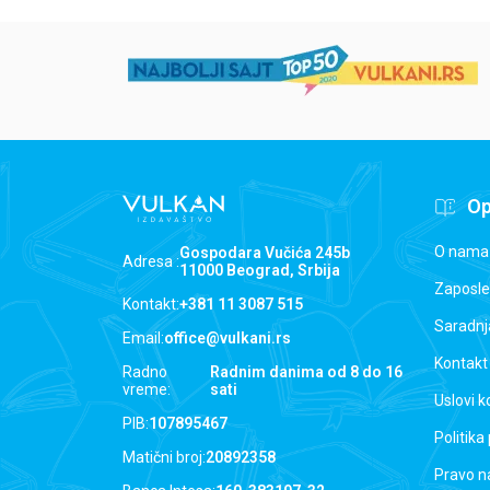
Op
O nama
Gospodara Vučića 245b
Adresa :
11000 Beograd, Srbija
Zaposle
Kontakt:
+381 11 3087 515
Saradnj
Email:
office@vulkani.rs
Kontakt
Radno
Radnim danima od 8 do 16
vreme:
sati
Uslovi k
PIB:
107895467
Politika
Matični broj:
20892358
Pravo n