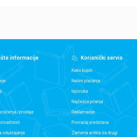
šte informacije
Korisnički servis
Kako kupiti
nje
Načini plaćanja
a
Isporuka
Najčešća pitanja
orišćenja i prodaje
Reklamacije
 privatnosti
Povraćaj sredstava
a odustajanje
Zamena artikla za drugi