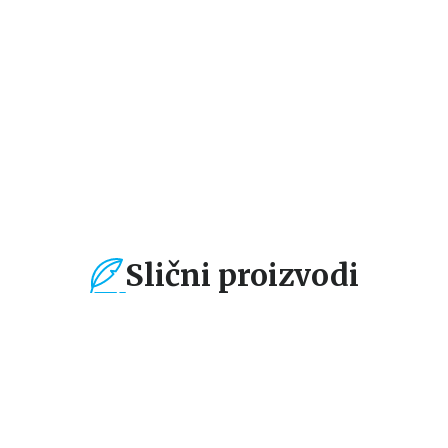
Slični proizvodi
%
15
%
15
%