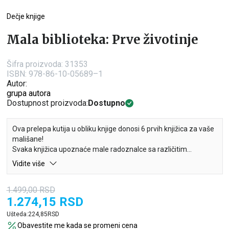
Dečje knjige
Mala biblioteka: Prve životinje
Šifra proizvoda:
31353
ISBN: 978-86-10-05689–1
Autor:
grupa autora
Dostupnost proizvoda:
Dostupno
Ova prelepa kutija u obliku knjige donosi 6 prvih knjižica za vaše
mališane!
Svaka knjižica upoznaće male radoznalce sa različitim
životinjama. Mališani će na lak i zabavan način naučiti prve
Vidite više
životinje uz šest preslatkih knjižica čije poleđine formiraju
slagalicu.
1.499,00
RSD
1.274,15
RSD
Ušteda:
224,85
RSD
Obavestite me kada se promeni cena