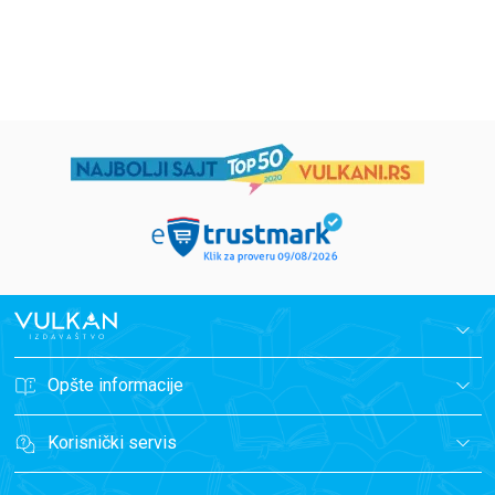
594,15
RSD
424,15
RSD
699,00
RSD
499,00
RSD
Opšte informacije
Korisnički servis