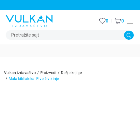
STALNI POPUST OD 15% NA SVE NASLOVE
0
0
Pretražite sajt
Vulkan izdavaštvo
Proizvodi
Dečje knjige
Mala biblioteka: Prve životinje
15
%