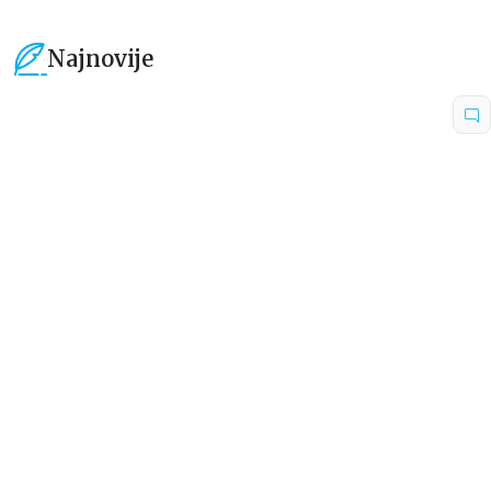
Najnovije
15
%
15
%
Dečje knjige
Dečje knjige
Uspomene iz vrtića
Zrnce kartice – Učimo engleski
5–7
grupa autora
Mirjana Milenić