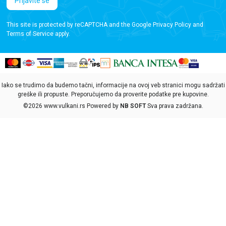
Prijavite se
This site is protected by reCAPTCHA and the Google
Privacy Policy
and
Terms of Service
apply.
Iako se trudimo da budemo tačni, informacije na ovoj veb stranici mogu sadržati
greške ili propuste. Preporučujemo da proverite podatke pre kupovine.
©2026
www.vulkani.rs
Powered by
NB SOFT
Sva prava zadržana.