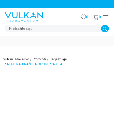
STALNI POPUST OD 15% NA SVE NASLOVE
0
0
Pretražite sajt
Vulkan izdavaštvo
Proizvodi
Dečje knjige
MOJE NAJDRAŽE BAJKE: TRI PRASETA
15
%