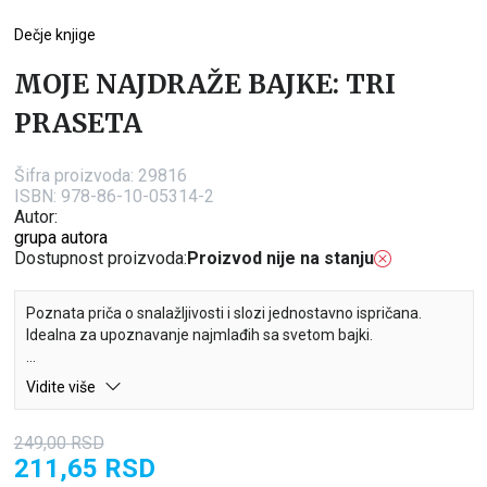
Dečje knjige
MOJE NAJDRAŽE BAJKE: TRI
PRASETA
Šifra proizvoda:
29816
ISBN: 978-86-10-05314-2
Autor:
grupa autora
Dostupnost proizvoda:
Proizvod nije na stanju
Poznata priča o snalažljivosti i slozi jednostavno ispričana.
Idealna za upoznavanje najmlađih sa svetom bajki.
Vidite više
249,00
RSD
211,65
RSD