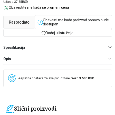
Ušteda:
37,35
RSD
Obavestite me kada se promeni cena
Obavesti me kada proizvod ponovo bude
Rasprodato
dostupan
Dodaj u listu želja
Specifikacija
Opis
Besplatna dostava za sve porudžbine preko
3.500 RSD
Slični proizvodi