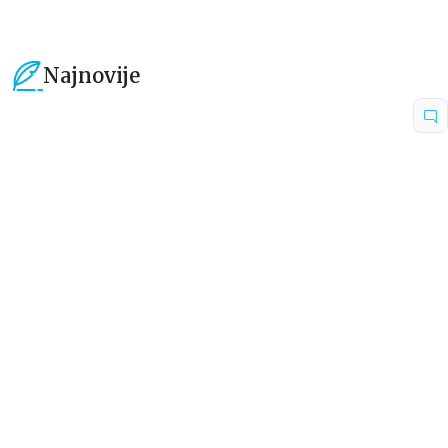
Najnovije
15
%
15
%
Dečje knjige
Dečje knjige
Uspomene iz vrtića
Zrnce kartice – Učimo engleski
5–7
grupa autora
Mirjana Milenić