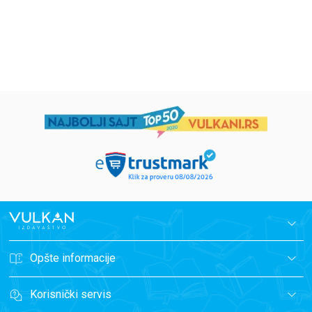
594,15
RSD
424,15
RSD
699,00
RSD
499,00
RSD
Opšte informacije
Korisnički servis