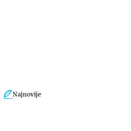
Dečje knjige
Dečje knjige
Velika bojanka sa nalepnicama:
Velika bojanka sa nalepnicama:
U mojoj ulici – Na selu
U mojoj ulici – U gradu
grupa autora
grupa autora
424,15
RSD
424,15
RSD
499,00
RSD
499,00
RSD
Najnovije
15
%
15
%