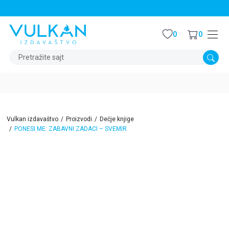
STALNI POPUST OD 15% NA SVE NASLOVE
0
0
Pretražite sajt
Vulkan izdavaštvo
Proizvodi
Dečje knjige
PONESI ME: ZABAVNI ZADACI – SVEMIR
15
%