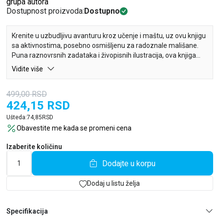
grupa autora
Dostupnost proizvoda:
Dostupno
Krenite u uzbudljivu avanturu kroz učenje i maštu, uz ovu knjigu
sa aktivnostima, posebno osmišljenu za radoznale mališane.
Puna raznovrsnih zadataka i živopisnih ilustracija, ova knjiga
donosi mnogo zabave!
Vidite više
Kako bi zabava bila još veća, knjiga sadrži i šarene nagradne
nalepnice koje treba zalepiti nakon svakog rešenog zadatka –
499,00
RSD
kao dodatna motivacija za najmlađe!
424,15
RSD
Ušteda:
74,85
RSD
Obavestite me kada se promeni cena
Izaberite količinu
Dodajte u korpu
Dodaj u listu želja
Specifikacija