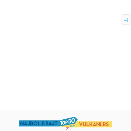
Dečje knjige
Dečje knjige
Uspomene iz vrtića
Zrnce kartice – Učimo engleski
5–7
grupa autora
Mirjana Milenić
594,15
RSD
424,15
RSD
699,00
RSD
499,00
RSD