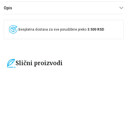
Opis
Besplatna dostava za sve porudžbine preko
3.500 RSD
Slični proizvodi
15
%
15
%