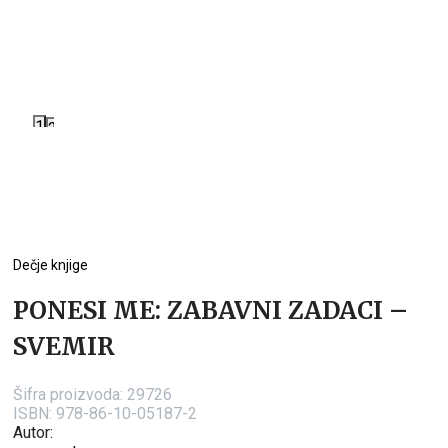
1
2
Dečje knjige
PONESI ME: ZABAVNI ZADACI –
SVEMIR
Šifra proizvoda:
29726
ISBN: 978-86-10-05187-2
Autor: