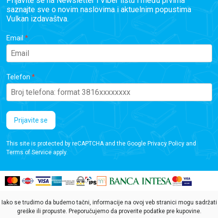
Prijavite se na Newsletter i Viber listu i među prvima
saznajte sve o novim naslovima i aktuelnim popustima
Vulkan izdavaštva.
Email
Telefon
Prijavite se
This site is protected by reCAPTCHA and the Google
Privacy Policy
and
Terms of Service
apply.
Iako se trudimo da budemo tačni, informacije na ovoj veb stranici mogu sadržati
greške ili propuste. Preporučujemo da proverite podatke pre kupovine.