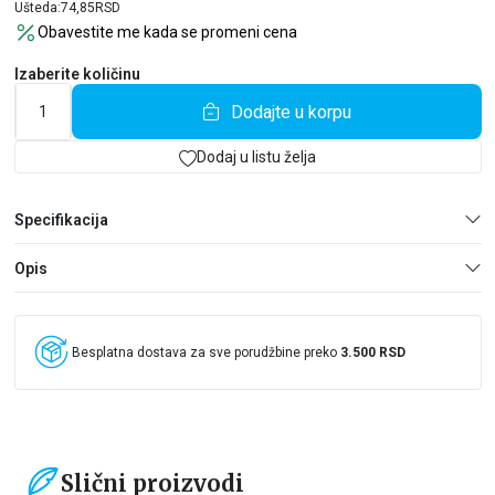
Ušteda:
74,85
RSD
Obavestite me kada se promeni cena
Izaberite količinu
Dodajte u korpu
Dodaj u listu želja
Specifikacija
Opis
Besplatna dostava za sve porudžbine preko
3.500 RSD
Slični proizvodi