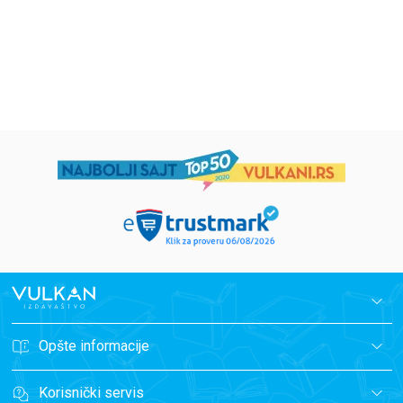
594,15
RSD
424,15
RSD
699,00
RSD
499,00
RSD
Opšte informacije
Korisnički servis