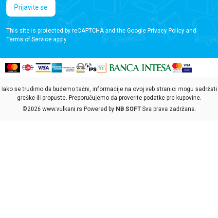
Prijavite se
This site is protected by reCAPTCHA and the Google
Privacy Policy
and
Terms of Service
apply.
Iako se trudimo da budemo tačni, informacije na ovoj veb stranici mogu sadržati
greške ili propuste. Preporučujemo da proverite podatke pre kupovine.
©2026
www.vulkani.rs
Powered by
NB SOFT
Sva prava zadržana.