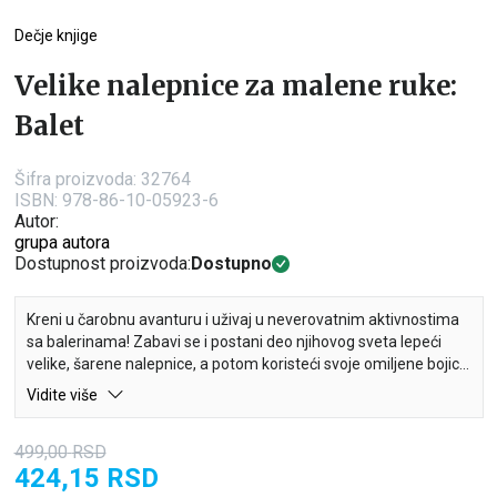
Dečje knjige
Velike nalepnice za malene ruke:
Balet
Šifra proizvoda:
32764
ISBN: 978-86-10-05923-6
Autor:
grupa autora
Dostupnost proizvoda:
Dostupno
Kreni u čarobnu avanturu i uživaj u neverovatnim aktivnostima
sa balerinama! Zabavi se i postani deo njihovog sveta lepeći
velike, šarene nalepnice, a potom koristeći svoje omiljene bojice
i flomastere dovrši različite aktivnosti na svakoj stranici.
Vidite više
I to nije sve… Na kraju knjige čekaju te delići za istiskanje, tako da
499,00
RSD
je zabava zagarantovana!
424,15
RSD