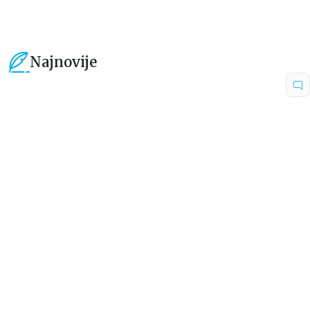
Najnovije
15
%
15
%
Dečje knjige
Dečje knjige
Uspomene iz vrtića
Zrnce kartice – Učimo engleski
5–7
grupa autora
Mirjana Milenić