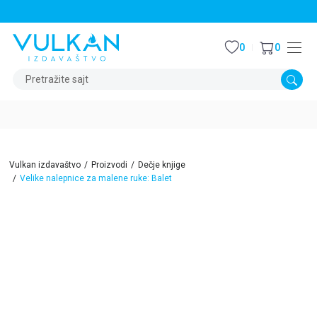
STALNI POPUST OD 15% NA SVE NASLOVE
0
0
Pretražite sajt
Vulkan izdavaštvo
Proizvodi
Dečje knjige
Velike nalepnice za malene ruke: Balet
15
%