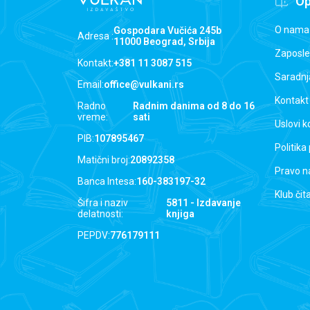
Op
O nama
Gospodara Vučića 245b
Adresa :
11000 Beograd, Srbija
Zaposle
Kontakt:
+381 11 3087 515
Saradnj
Email:
office@vulkani.rs
Kontakt
Radno
Radnim danima od 8 do 16
vreme:
sati
Uslovi k
PIB:
107895467
Politika
Matični broj:
20892358
Pravo n
Banca Intesa:
160-383197-32
Klub čit
Šifra i naziv
5811 - Izdavanje
delatnosti:
knjiga
PEPDV:
776179111