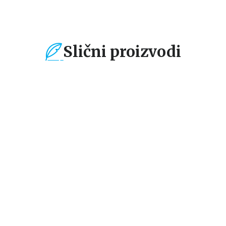
Slični proizvodi
%
15
%
15
%
Dečje knjige
Dečje knjige
De
Velike nalepnice za
Velike nalepnice za
Zr
joj
malene ruke: Balet
malene ruke: Životinje
ži
grupa autora
grupa autora
gr