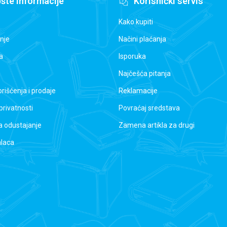
šte informacije
Korisnički servis
Kako kupiti
nje
Načini plaćanja
a
Isporuka
Najčešća pitanja
orišćenja i prodaje
Reklamacije
 privatnosti
Povraćaj sredstava
a odustajanje
Zamena artikla za drugi
alaca