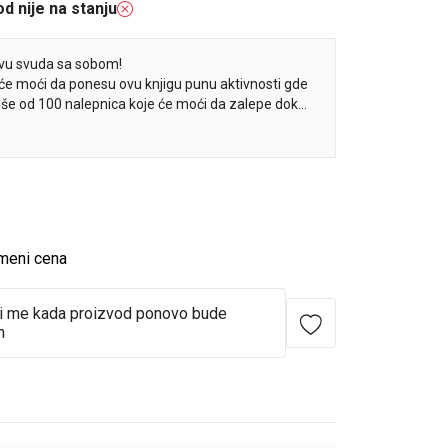
d nije na stanju
vu svuda sa sobom!
 će moći da ponesu ovu knjigu punu aktivnosti gde
iše od 100 nalepnica koje će moći da zalepe dok
ogo aktivnosti kao što su spajanje tačkica, crtanje
meni cena
i me kada proizvod ponovo bude
n