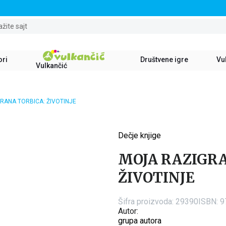
STALNI POPUST OD 15% NA SVE NASLOVE
ažite sajt
ori
Društvene igre
Vul
Vulkančić
RANA TORBICA: ŽIVOTINJE
Dečje knjige
15
%
MOJA RAZIGRA
ŽIVOTINJE
Šifra proizvoda:
29390
ISBN: 
Autor:
grupa autora