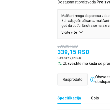
Dostupnost proizvoda:
Proizvo
Mališani mogu da ponesu zaba
Zahvaljujući ručkama, mališani
god da pođu. Unutra se nalazi v
rešavaju zadatke. Očekuje ih mn
Vidite više
i bojenje, pronalaženje razlika…
399,00
RSD
339,15
RSD
Ušteda:
59,85
RSD
Obavestite me kada se pro
Obavest
Rasprodato
dostupa
Specifikacija
Opis