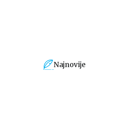
424,15
RSD
424,15
RSD
4
499,00
RSD
499,00
RSD
49
Najnovije
%
15
%
15
%