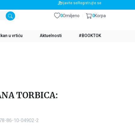
BESPLATNA DOSTAVA ZA IZNOS PREKO 3500 RSD
Prijavite se
Registrujte se
0
Omiljeno
0
Korpa
kan u vrtiću
Aktuelnosti
#BOOKTOK
NA TORBICA:
978-86-10-04902-2