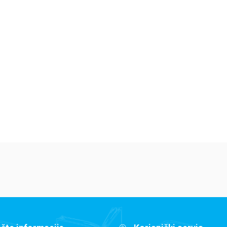
Dečje knjige
Dečje knjige
De
Jedan letnji dan
Isidora Mun vozi
Mi
7
bicikl
pi
Elajza Viler
Harijet Mankaster
Ha
679,15
RSD
679,15
RSD
6
799,00
RSD
799,00
RSD
79