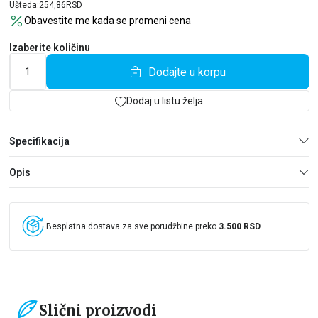
deca će uživati upoznajući različite vrste životinja i njihove
Ušteda:
254,86
RSD
osobine i navike.
Obavestite me kada se promeni cena
Ujedno će saznati i odgovore na neka od svojih bezbrojnih
pitanja!
Izaberite količinu
Dodajte u korpu
Dodaj u listu želja
Specifikacija
Opis
Besplatna dostava za sve porudžbine preko
3.500 RSD
Slični proizvodi