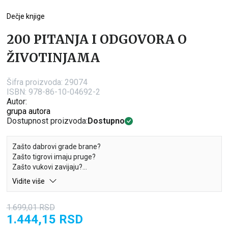
Dečje knjige
200 PITANJA I ODGOVORA O
ŽIVOTINJAMA
Šifra proizvoda:
29074
ISBN: 978-86-10-04692-2
Autor:
grupa autora
Dostupnost proizvoda:
Dostupno
Zašto dabrovi grade brane?
Zašto tigrovi imaju pruge?
Zašto vukovi zavijaju?
Vidite više
Ova knjiga pružiće odgovore na 200 najčudnijih i najzanimljivijih
pitanja o životinjama.
1.699,01
RSD
1.444,15
RSD
Putujući od savane do šume, od pustinje do ledenih polova,