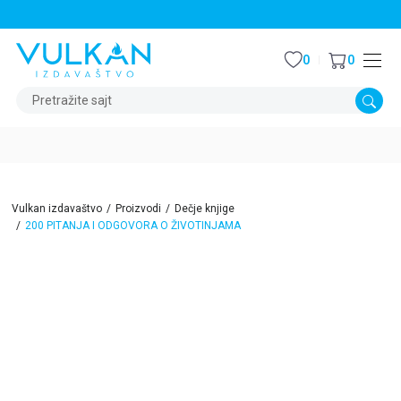
STALNI POPUST OD 15% NA SVE NASLOVE
0
0
Pretražite sajt
Vulkan izdavaštvo
Proizvodi
Dečje knjige
200 PITANJA I ODGOVORA O ŽIVOTINJAMA
15
%