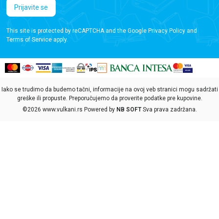
Prijavite se
This site is protected by reCAPTCHA and the Google
Privacy Policy
and
Terms of Service
apply.
Iako se trudimo da budemo tačni, informacije na ovoj veb stranici mogu sadržati
greške ili propuste. Preporučujemo da proverite podatke pre kupovine.
©2026
www.vulkani.rs
Powered by
NB SOFT
Sva prava zadržana.