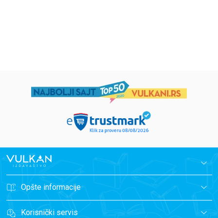
594,15
RSD
424,15
RSD
699,00
RSD
499,00
RSD
Opšte informacije
Korisnički servis