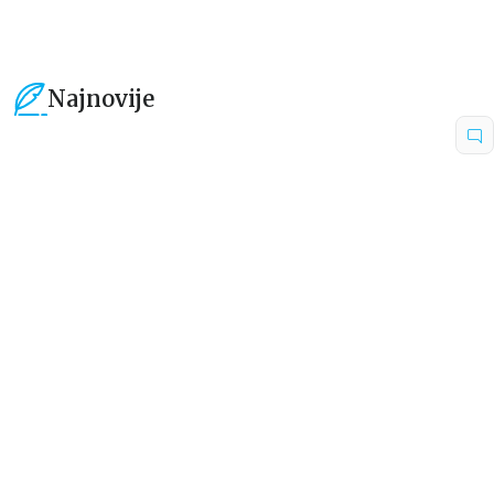
Najnovije
15
%
15
%
Dečje knjige
Dečje knjige
Uspomene iz vrtića
Zrnce kartice – Učimo engleski
5–7
grupa autora
Mirjana Milenić