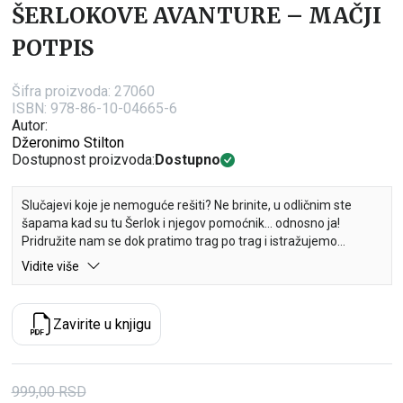
ŠERLOKOVE AVANTURE – MAČJI
POTPIS
Šifra proizvoda:
27060
ISBN: 978-86-10-04665-6
Autor:
Džeronimo Stilton
Dostupnost proizvoda:
Dostupno
Slučajevi koje je nemoguće rešiti? Ne brinite, u odličnim ste
šapama kad su tu Šerlok i njegov pomoćnik… odnosno ja!
Pridružite nam se dok pratimo trag po trag i istražujemo
dokaze, sve dok ne rešimo slučaj. Biće to jedna šerlokastična
Vidite više
avantura, časnu reč vam daje Stilton, Džeronimo Stilton!
U misterioznom gradu Mišingtonu, u kojem lije kiša bez
Zavirite u knjigu
prestanka, nalazi se jedna neobična detektivska agencija u Ulici
spletki broj 13! Tu čuveni, ekscentrični Šerlok bira najzanimljivije
slučajeve za istragu, zajedno sa svojim vernim pomoćnikom
Džeronimom Stiltonom.
999,00
RSD