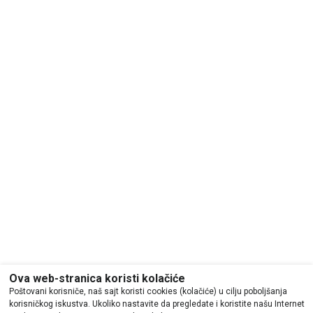
Ova web-stranica koristi kolačiće
Poštovani korisniče, naš sajt koristi cookies (kolačiće) u cilju poboljšanja
korisničkog iskustva. Ukoliko nastavite da pregledate i koristite našu Internet