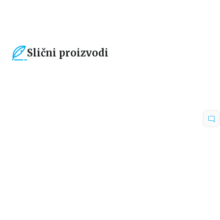
Slični proizvodi
15
%
15
%
Dečje knjige
Dečje knjige
TEA SISTERKE: ŽIVOT NA
TEA SISTERKE: NEZGODE U
KOLEDŽU – PLES ZA SVE
LONDONU
Tea Stilton
Tea Stilton