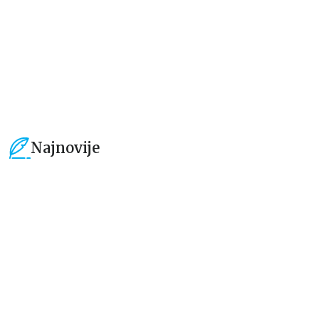
849,15
RSD
1.189,15
RSD
999,00
RSD
1.399,00
RSD
Najnovije
15
%
15
%
Dečje knjige
Dečje knjige