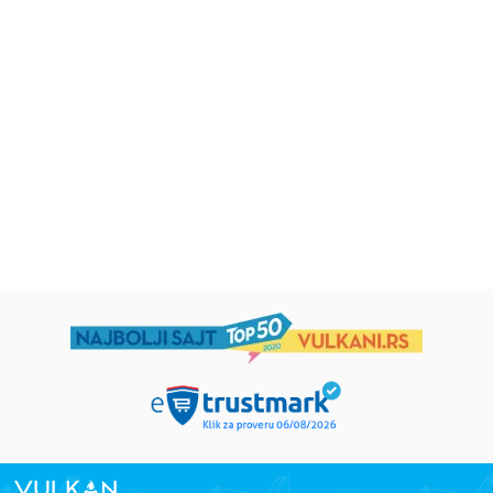
Uspomene iz vrtića
Zrnce kartice – Učimo engleski
5–7
grupa autora
Mirjana Milenić
594,15
RSD
424,15
RSD
699,00
RSD
499,00
RSD