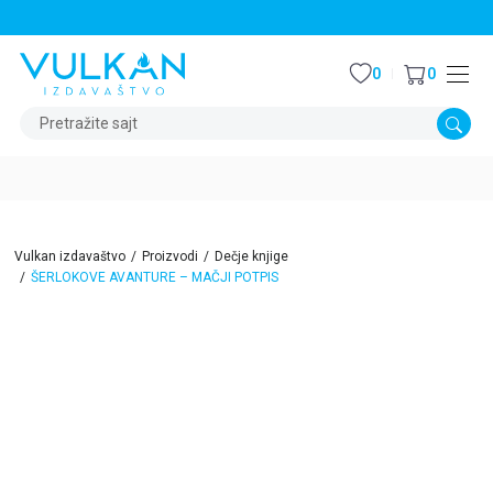
STALNI POPUST OD 15% NA SVE NASLOVE
0
0
Pretražite sajt
Vulkan izdavaštvo
Proizvodi
Dečje knjige
ŠERLOKOVE AVANTURE – MAČJI POTPIS
15
%