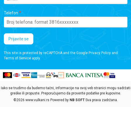
Telefon
Prijavite se
This site is protected by reCAPTCHA and the Google
Privacy Policy
and
Terms of Service
apply.
Iako se trudimo da budemo tačni, informacije na ovoj veb stranici mogu sadržati
greške ili propuste. Preporučujemo da proverite podatke pre kupovine.
©2026
www.vulkani.rs
Powered by
NB SOFT
Sva prava zadržana.