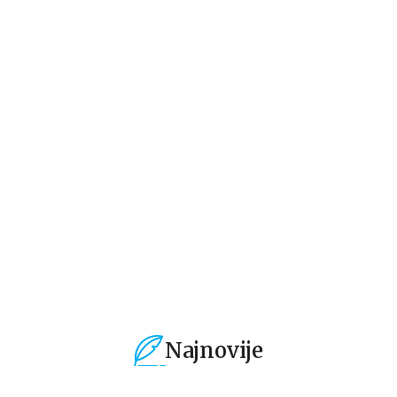
Dečje knjige
Dečje knjige
De
SKA
MIRABEL I MAGIČNI
MIRABEL I NESTAŠNI
VI
HAOS
VAMPIRSKI MAČIĆI
S
Harijet Mankaster
Harijet Mankaster
Ha
679,15
RSD
679,15
RSD
8
799,00
RSD
799,00
RSD
99
Najnovije