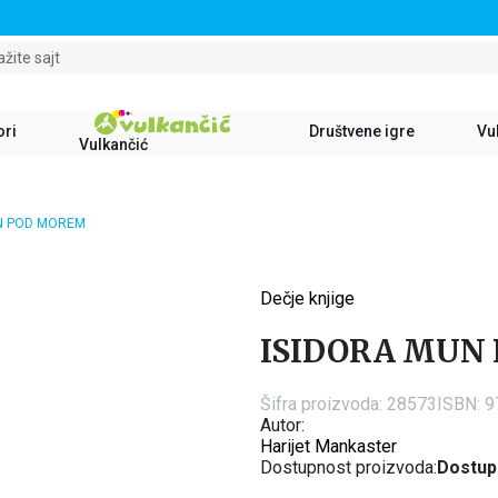
STALNI POPUST OD 15% NA SVE NASLOVE
ažite sajt
ori
Društvene igre
Vul
Vulkančić
N POD MOREM
Dečje knjige
15
%
ISIDORA MUN
Šifra proizvoda:
28573
ISBN: 
Autor:
Harijet Mankaster
Dostupnost proizvoda:
Dostup