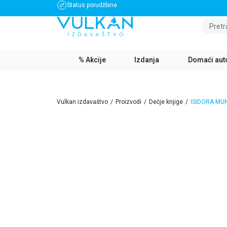
Status porudžbine
BESPLATNA DOSTAVA ZA IZNOS PREKO 3500 RSD
Pretr
% Akcije
Izdanja
Domaći aut
Vulkan izdavaštvo
Proizvodi
Dečje knjige
ISIDORA MU