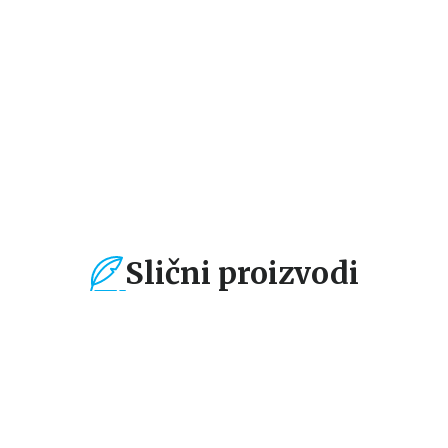
Harijet Mankaster
Harijet Mankaster
Ha
679,15
RSD
679,15
RSD
5
799,00
RSD
799,00
RSD
79
Slični proizvodi
%
15
%
15
%