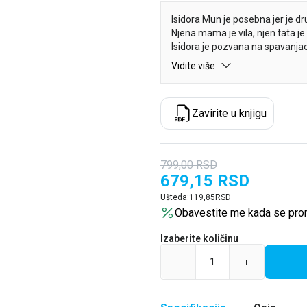
Isidora Mun je posebna jer je dr
Njena mama je vila, njen tata je 
Isidora je pozvana na spavanja
jako je uzbuđena!
Vidite više
Ali kada stigne, upoznaće sirenu
Može li Isidora saznati šta muč
Da li će ova uzbudljiva podvodna
Zavirite u knjigu
799,00
RSD
679,15
RSD
Ušteda:
119,85
RSD
Obavestite me kada se pro
Izaberite količinu