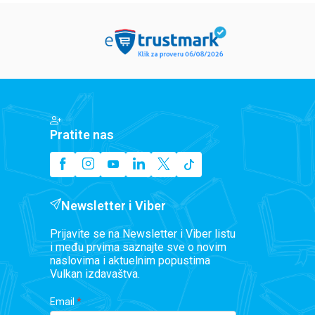
Pratite nas
Newsletter i Viber
Prijavite se na Newsletter i Viber listu
i među prvima saznajte sve o novim
naslovima i aktuelnim popustima
Vulkan izdavaštva.
Email