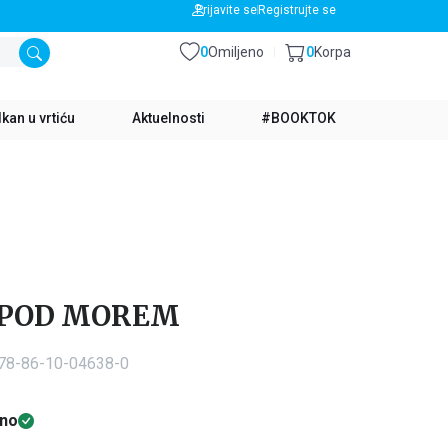
BESPLATNA DOSTAVA ZA IZNOS PREKO 3500 RSD
Prijavite se
Registrujte se
0
Omiljeno
0
Korpa
kan u vrtiću
Aktuelnosti
#BOOKTOK
 POD MOREM
978-86-10-04638-0
no