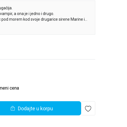
ugačija.
vampir, a ona je i jedno i drugo.
c pod morem kod svoje drugarice sirene Marine i
 Emerald, koja ne izgleda nimalo srećno što je tu...
i Emerald?
 avantura izroditi jedno novo prijateljstvo?
meni cena
Dodajte u korpu