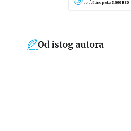
porudžbine preko
3.500 RSD
Od istog autora
%
15
%
15
%
Dečje knjige
Dečje knjige
De
EMERALD I MORSKE
Emerald i odbegli
E
O
VILE
princ
P