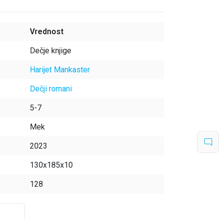
Vrednost
Dečje knjige
Harijet Mankaster
Dečji romani
5-7
Mek
2023
130x185x10
128