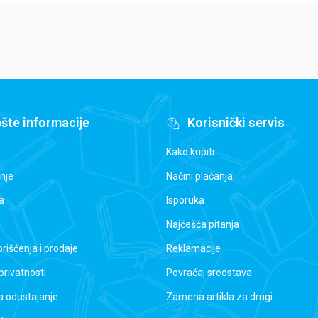
šte informacije
Korisnički servis
Kako kupiti
nje
Načini plaćanja
a
Isporuka
Najčešća pitanja
orišćenja i prodaje
Reklamacije
 privatnosti
Povraćaj sredstava
a odustajanje
Zamena artikla za drugi