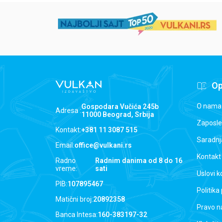
Op
O nama
Gospodara Vučića 245b
Adresa :
11000 Beograd, Srbija
Zaposle
Kontakt:
+381 11 3087 515
Saradnj
Email:
office@vulkani.rs
Kontakt
Radno
Radnim danima od 8 do 16
vreme:
sati
Uslovi k
PIB:
107895467
Politika
Matični broj:
20892358
Pravo n
Banca Intesa:
160-383197-32