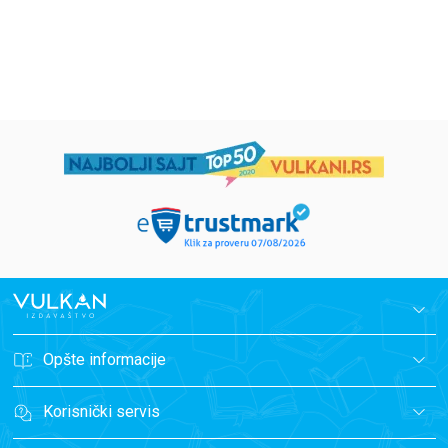
594,15
RSD
424,15
RSD
699,00
RSD
499,00
RSD
Opšte informacije
Korisnički servis