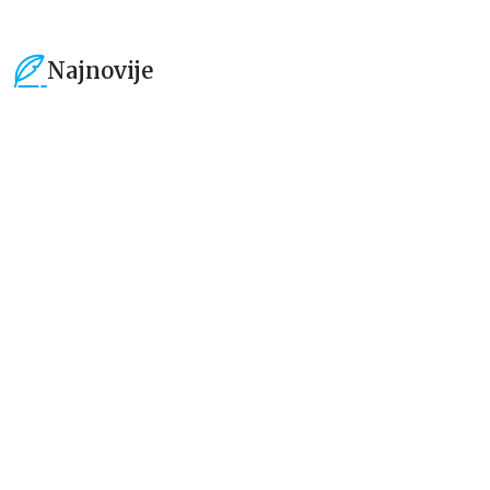
Najnovije
15
%
15
%
Dečje knjige
Dečje knjige
Uspomene iz vrtića
Zrnce kartice – Učimo engleski
5–7
grupa autora
Mirjana Milenić