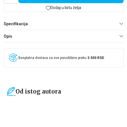
Dodaj u listu želja
Specifikacija
Opis
Besplatna dostava za sve porudžbine preko
3.500 RSD
Od istog autora
15
%
15
%