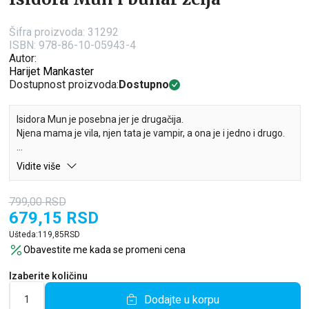
Šifra proizvoda:
31292
ISBN: 978-86-10-05943-4
Autor:
Harijet Mankaster
Dostupnost proizvoda:
Dostupno
Isidora Mun je posebna jer je drugačija.
Njena mama je vila, njen tata je vampir, a ona je i jedno i drugo.
Kada Isidora otkrije bunar želja, nestašna nimfa koja živi u
Vidite više
njemu ispunjava joj želju da uvek bude srećna. Ali to nije baš
onoliko zabavno kao što je Isidora očekivala.
799,00
RSD
Hoće li Isidora ubediti nimfu da poništi želju kako bi ponovo
679,15
RSD
mogla sve da oseća?
Ušteda:
119,85
RSD
Obavestite me kada se promeni cena
Izaberite količinu
Dodajte u korpu