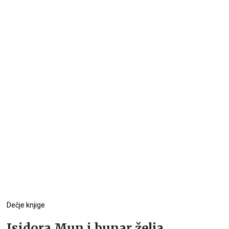
Dečje knjige
Isidora Mun i bunar želja