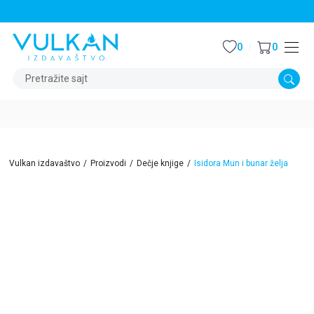
STALNI POPUST OD 15% NA SVE NASLOVE
0
0
Pretražite sajt
Vulkan izdavaštvo
Proizvodi
Dečje knjige
Isidora Mun i bunar želja
15
%