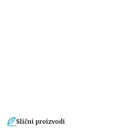
Dečje knjige
Dečje knjige
Dnevnik Viske Cvetić: Nova
EMERALD I IZGUBLJENO
škola
BLAGO
Harijet Mankaster
Harijet Mankaster
934,15
RSD
679,15
RSD
1.099,00
RSD
799,00
RSD
Slični proizvodi