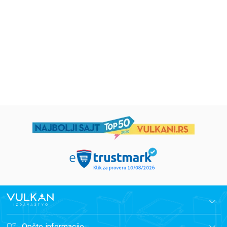
grupa autora
Mirjana Milenić
594,15
RSD
424,15
RSD
699,00
RSD
499,00
RSD
Opšte informacije