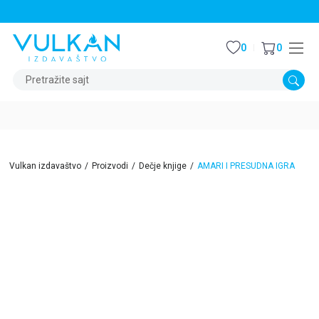
STALNI POPUST OD 15% NA SVE NASLOVE
0
0
Pretražite sajt
Vulkan izdavaštvo
Proizvodi
Dečje knjige
AMARI I PRESUDNA IGRA
15
%