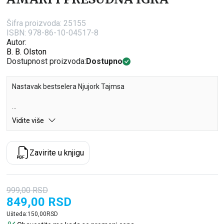
Šifra proizvoda:
25155
ISBN: 978-86-10-04517-8
Autor:
B. B. Olston
Dostupnost proizvoda:
Dostupno
Nastavak bestselera Njujork Tajmsa
U uzbudljivom nastavku romana Amari i Noćna braća, Amari se
Vidite više
vraća da razreši još jednu intrigantnu misteriju.
Zavirite u knjigu
Nakon što je spasla brata i ceo natprirodni svet, Amari Piters je
uverena da će leto pred njom biti bezbrižno i opušteno. Ali sada
je pred nju postavljen niz izazova, a kletva koja je bačena na
njenog brata Kvintona i dalje nije skinuta. Iako se Amari trudi da
999,00
RSD
dokaže kako nisu svi čarobnjaci loši, u natprirodnom svetu vlada
849,00
RSD
sve veća mržnja prema njenoj vrsti.
Ušteda:
150,00
RSD