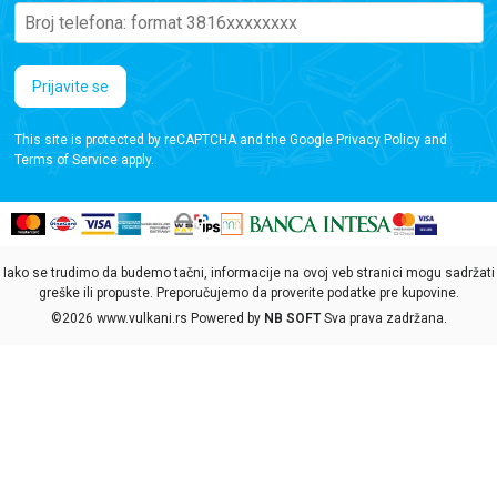
Prijavite se
This site is protected by reCAPTCHA and the Google
Privacy Policy
and
Terms of Service
apply.
Iako se trudimo da budemo tačni, informacije na ovoj veb stranici mogu sadržati
greške ili propuste. Preporučujemo da proverite podatke pre kupovine.
©2026
www.vulkani.rs
Powered by
NB SOFT
Sva prava zadržana.