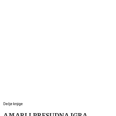
Dečje knjige
AMARI I PRESUDNA IGRA