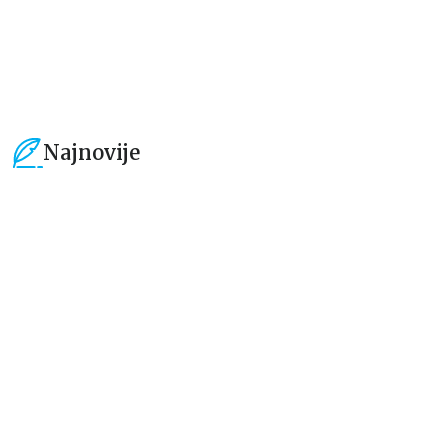
934,15
RSD
849,15
RSD
1.099,00
RSD
999,00
RSD
Najnovije
15
%
15
%
Dečje knjige
Dečje knjige
Uspomene iz vrtića
Zrnce kartice – Učimo engleski
5–7