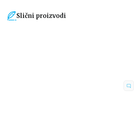
Slični proizvodi
15
%
15
%
Dečje knjige
Dečje knjige
NEVEROVATNA STVORENJA
ZVER I BETANI: ZVER SE BORI
Ketrin Randel
Džek Megit-Filips