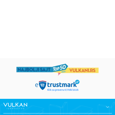
5–7
grupa autora
Mirjana Milenić
594,15
RSD
424,15
RSD
699,00
RSD
499,00
RSD