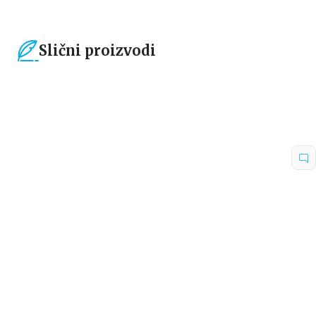
Slični proizvodi
15
%
15
%
Dečje knjige
Dečje knjige
DEČAK KOJI JE SANJAO
DEČAK KOJI JE LETEO SA
ZMAJEVE
ZMAJEVIMA
Endi Šeperd
Endi Šeperd