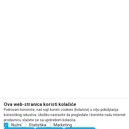
Ova web-stranica koristi kolačiće
Poštovani korisniče, naš sajt koristi cookies (kolačiće) u cilju poboljšanja
korisničkog iskustva. Ukoliko nastavite da pregledate i koristite našu Internet
prodavnicu slažete se sa upotrebom kolačića.
Nužni
Statistika
Marketing