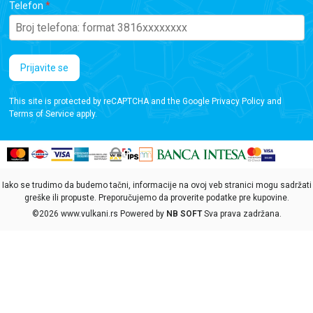
Telefon
Prijavite se
This site is protected by reCAPTCHA and the Google
Privacy Policy
and
Terms of Service
apply.
Iako se trudimo da budemo tačni, informacije na ovoj veb stranici mogu sadržati
greške ili propuste. Preporučujemo da proverite podatke pre kupovine.
©2026
www.vulkani.rs
Powered by
NB SOFT
Sva prava zadržana.