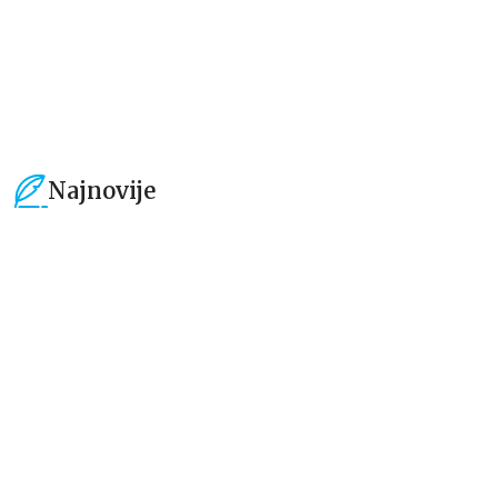
679,15
RSD
679,15
RSD
799,00
RSD
799,00
RSD
Najnovije
15
%
15
%
Dečje knjige
Dečje knjige
Uspomene iz vrtića
Zrnce kartice – Učimo engleski