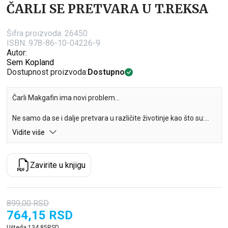
ČARLI SE PRETVARA U T.REKSA
Šifra proizvoda:
26450
ISBN: 978-86-10-04226-9
Autor:
Sem Kopland
Dostupnost proizvoda:
Dostupno
Čarli Makgafin ima novi problem…
Ne samo da se i dalje pretvara u različite životinje kao što su:
polarni medved, tvor, pa čak i golub…
Vidite više
… već će njegova porodica uskoro morati da se preseli! I to kod
tetke Brende i njenih sedamnaest mačaka.
Zavirite u knjigu
Hoće li Čarli uz pomoć prijatelja naučiti da kontroliše svoju
šašavu moć jednom zasvagda?
899,00
RSD
764,15
RSD
Ušteda:
134,85
RSD