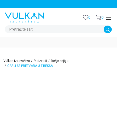
STALNI POPUST OD 15% NA SVE NASLOVE
0
0
Pretražite sajt
Vulkan izdavaštvo
Proizvodi
Dečje knjige
ČARLI SE PRETVARA U T.REKSA
15
%