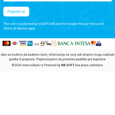
Prijavite se
This site is protected by reCAPTCHA and the Google
Privacy Policy
and
Terms of Service
apply.
Iako se trudimo da budemo tačni, informacije na ovoj veb stranici mogu sadržati
greške ili propuste. Preporučujemo da proverite podatke pre kupovine.
©2026
www.vulkani.rs
Powered by
NB SOFT
Sva prava zadržana.