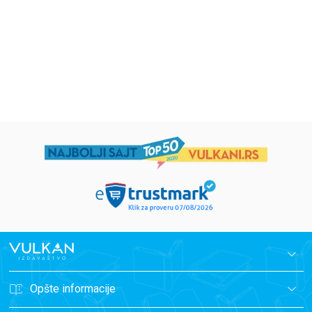
594,15
RSD
424,15
RSD
699,00
RSD
499,00
RSD
Opšte informacije