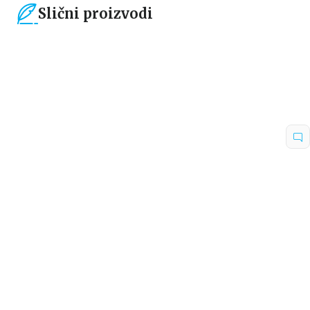
Slični proizvodi
15
%
15
%
Dečje knjige
Dečje knjige
NEVEROVATNE PRIČE IZ
TAJNI ISTRAŽIVAČI I UDAR
BASKERVILSKOG HOLA
KOMETE
Ali Stendiš
S. Dž. King
1.019,15
RSD
594,15
RSD
1.199,00
RSD
699,00
RSD