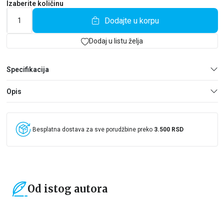
Izaberite količinu
Dodajte u korpu
Dodaj u listu želja
Specifikacija
Opis
Besplatna dostava za sve porudžbine preko
3.500 RSD
Od istog autora
15
%
15
%