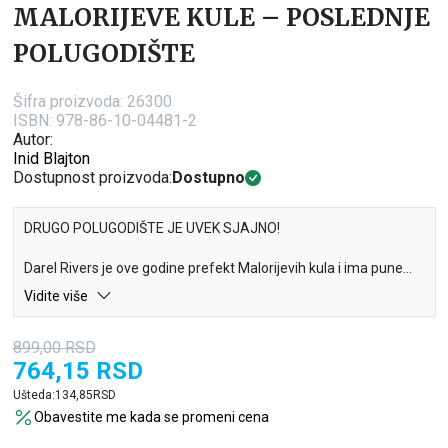
MALORIJEVE KULE – POSLEDNJE
POLUGODIŠTE
Šifra proizvoda:
26300
ISBN: 978-86-10-04481-2
Autor:
Inid Blajton
Dostupnost proizvoda:
Dostupno
DRUGO POLUGODIŠTE JE UVEK SJAJNO!
Darel Rivers je ove godine prefekt Malorijevih kula i ima pune
ruke posla – Amanda je spremna na sve kako bi bila odabrana
Vidite više
za učešće na olimpijadi, a razmažena Gvendolin ne odustaje od
svog uobičajenog ponašanja. Može li Darel izaći na kraj sa svim
899,00
RSD
izazovima pre nego što dođe vreme za rastanak?
764,15
RSD
Ušteda:
134,85
RSD
Obavestite me kada se promeni cena