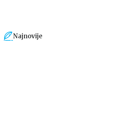
Najnovije
15
%
15
%
Dečje knjige
Dečje knjige
Uspomene iz vrtića
Zrnce kartice – Učimo engleski
5–7
grupa autora
Mirjana Milenić