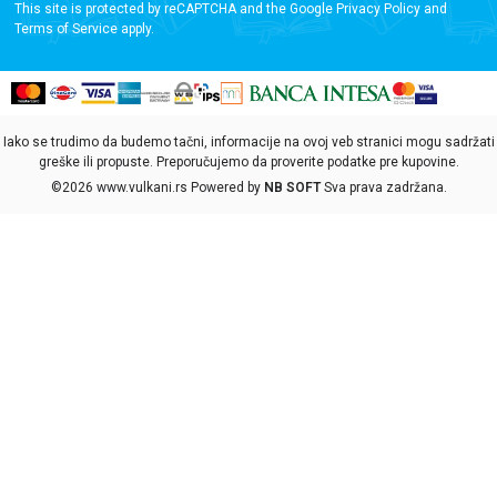
This site is protected by reCAPTCHA and the Google
Privacy Policy
and
Terms of Service
apply.
Iako se trudimo da budemo tačni, informacije na ovoj veb stranici mogu sadržati
greške ili propuste. Preporučujemo da proverite podatke pre kupovine.
©2026
www.vulkani.rs
Powered by
NB SOFT
Sva prava zadržana.