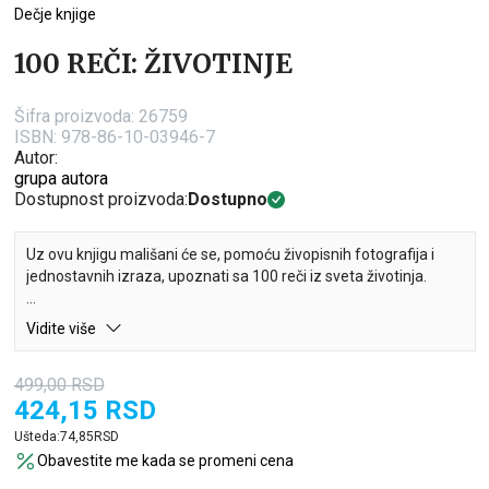
Dečje knjige
100 REČI: ŽIVOTINJE
Šifra proizvoda:
26759
ISBN: 978-86-10-03946-7
Autor:
grupa autora
Dostupnost proizvoda:
Dostupno
Uz ovu knjigu mališani će se, pomoću živopisnih fotografija i
jednostavnih izraza, upoznati sa 100 reči iz sveta životinja.
A da učenje bude zabavnije, tu su i velike nalepnice, brojne
Vidite više
zanimljive aktivnosti i modeli na istiskanje koji će uz malo mašte
i oživeti.
499,00
RSD
424,15
RSD
Mališani će imati pune ruke posla dok bogate rečnik na lak i
jednostavan način!
Ušteda:
74,85
RSD
Obavestite me kada se promeni cena