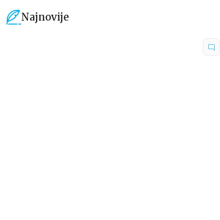
Najnovije
15
%
15
%
Dečje knjige
Dečje knjige
Uspomene iz vrtića
Zrnce kartice – Učimo engleski
5–7
grupa autora
Mirjana Milenić
594,15
RSD
424,15
RSD