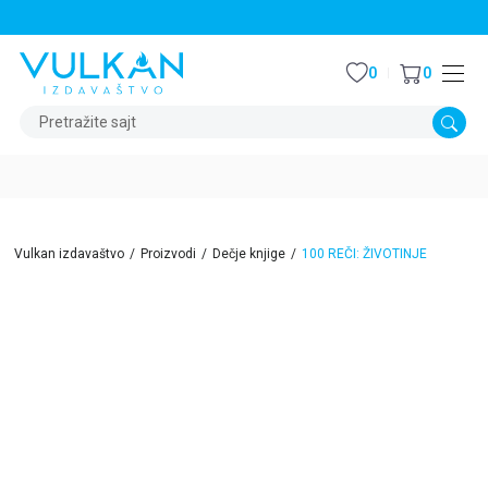
STALNI POPUST OD 15% NA SVE NASLOVE
0
0
Pretražite sajt
Vulkan izdavaštvo
Proizvodi
Dečje knjige
100 REČI: ŽIVOTINJE
15
%