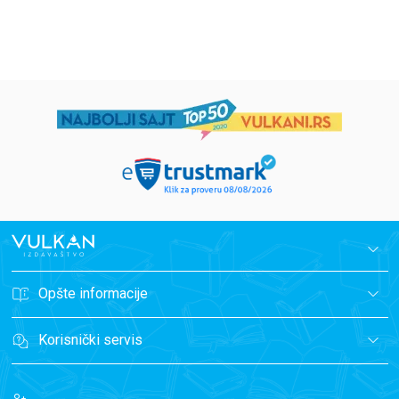
699,00
RSD
499,00
RSD
Opšte informacije
Korisnički servis