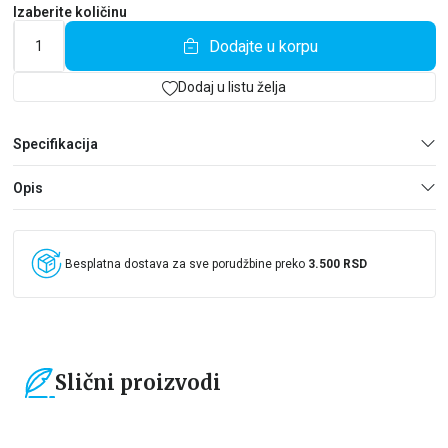
Izaberite količinu
Dodajte u korpu
Dodaj u listu želja
Specifikacija
Opis
Besplatna dostava za sve porudžbine preko
3.500 RSD
Slični proizvodi
15
%
15
%