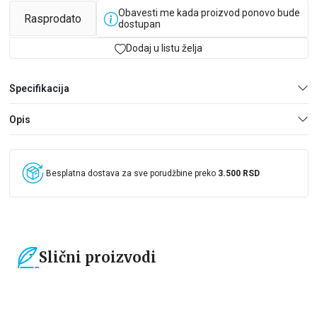
Obavesti me kada proizvod ponovo bude
Rasprodato
dostupan
Dodaj u listu želja
Specifikacija
Opis
Besplatna dostava za sve porudžbine preko
3.500 RSD
Slični proizvodi
15
%
15
%