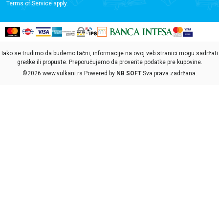
Terms of Service
apply.
Iako se trudimo da budemo tačni, informacije na ovoj veb stranici mogu sadržati
greške ili propuste. Preporučujemo da proverite podatke pre kupovine.
©2026
www.vulkani.rs
Powered by
NB SOFT
Sva prava zadržana.