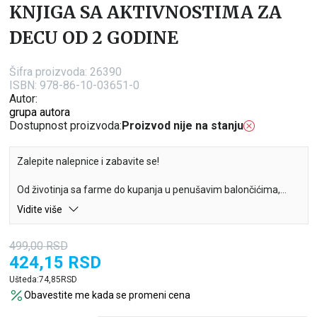
KNJIGA SA AKTIVNOSTIMA ZA
DECU OD 2 GODINE
Šifra proizvoda:
26390
ISBN: 978-86-10-03651-0
Autor:
grupa autora
Dostupnost proizvoda:
Proizvod nije na stanju
Zalepite nalepnice i zabavite se!
Od životinja sa farme do kupanja u penušavim balončićima,
dvogodišnjaci će obožavati da lepe nalepnice i da se njima
Vidite više
igraju. Svaka stranica ove knjige posebno je osmišljena tako da
podstiče razvoj fine motorike, mašte i rešavanja problema
499,00
RSD
424,15
RSD
Ušteda:
74,85
RSD
Obavestite me kada se promeni cena