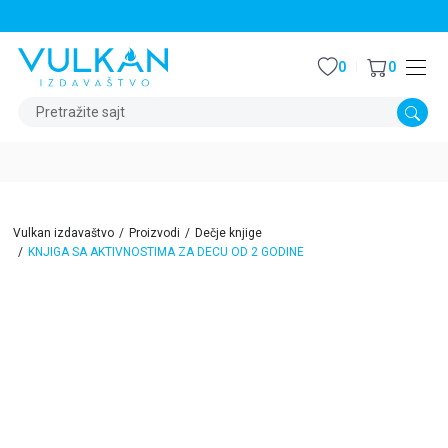
STALNI POPUST OD 15% NA SVE NASLOVE
0
0
Pretražite sajt
Vulkan izdavaštvo
Proizvodi
Dečje knjige
KNJIGA SA AKTIVNOSTIMA ZA DECU OD 2 GODINE
15
%