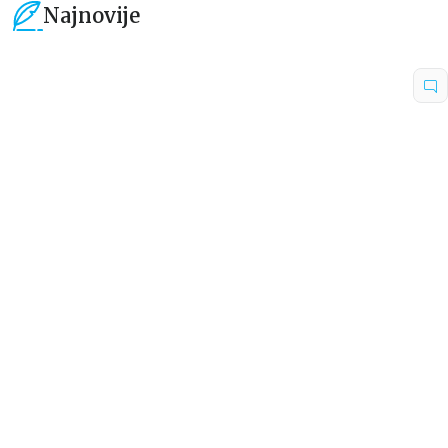
Najnovije
15
%
15
%
Dečje knjige
Dečje knjige
Uspomene iz vrtića
Zrnce kartice – Učimo engleski
5–7
grupa autora
Mirjana Milenić
594,15
RSD
424,15
RSD
699,00
RSD
499,00
RSD