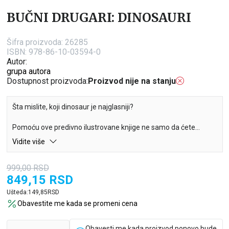
BUČNI DRUGARI: DINOSAURI
Šifra proizvoda:
26285
ISBN: 978-86-10-03594-0
Autor:
grupa autora
Dostupnost proizvoda:
Proizvod nije na stanju
Šta mislite, koji dinosaur je najglasniji?
Pomoću ove predivno ilustrovane knjige ne samo da ćete
naučiti nazive različitih vrsta dinosaura, već ćete i otkriti ko je
Vidite više
među njima najbučniji nestaško. Dobro došli u praistorijsku
avanturu!
999,00
RSD
849,15
RSD
Upoznajte bučne drugare i priključite se praistorijskoj avanturi.
Oponašajte dinosaure i otkrijte ko pravi najveću buku.
Ušteda:
149,85
RSD
Obavestite me kada se promeni cena
Obavesti me kada proizvod ponovo bude