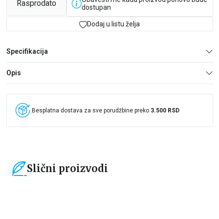
Rasprodato
dostupan
Dodaj u listu želja
Specifikacija
Opis
Besplatna dostava za sve porudžbine preko
3.500 RSD
Slični proizvodi
15
%
15
%