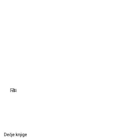
1
2
Dečje knjige