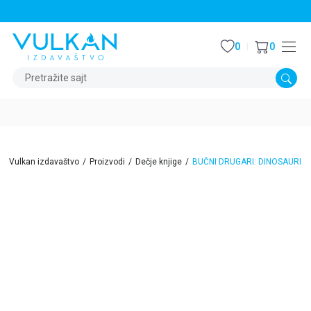
STALNI POPUST OD 15% NA SVE NASLOVE
0
0
Pretražite sajt
Vulkan izdavaštvo
Proizvodi
Dečje knjige
BUČNI DRUGARI: DINOSAURI
15
%