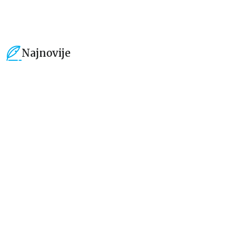
Najnovije
15
%
15
%
Dečje knjige
Dečje knjige
Uspomene iz vrtića
Zrnce kartice – Učimo engleski
5–7
grupa autora
Mirjana Milenić