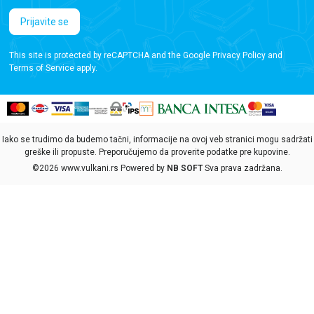
Prijavite se
This site is protected by reCAPTCHA and the Google
Privacy Policy
and
Terms of Service
apply.
Iako se trudimo da budemo tačni, informacije na ovoj veb stranici mogu sadržati
greške ili propuste. Preporučujemo da proverite podatke pre kupovine.
©2026
www.vulkani.rs
Powered by
NB SOFT
Sva prava zadržana.