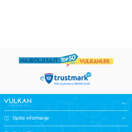
594,15
RSD
424,15
RSD
699,00
RSD
499,00
RSD
Opšte informacije