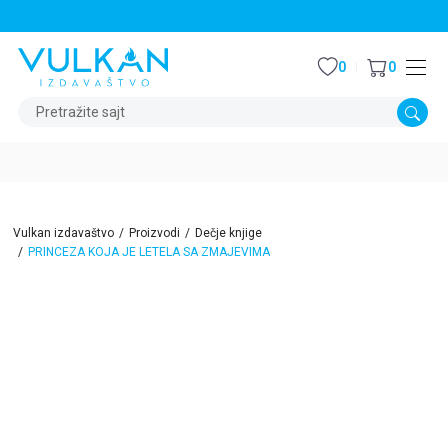
STALNI POPUST OD 15% NA SVE NASLOVE
0
0
Pretražite sajt
Vulkan izdavaštvo
Proizvodi
Dečje knjige
PRINCEZA KOJA JE LETELA SA ZMAJEVIMA
15
%