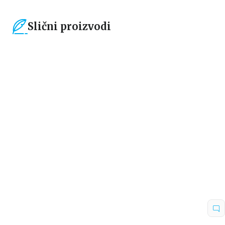
Slični proizvodi
15
%
15
%
Dečje knjige
Dečje knjige
Zeka protiv majmuna
Neverovatna stvorenja i
otrovani kralj
Džejmi Smart
Ketrin Randel