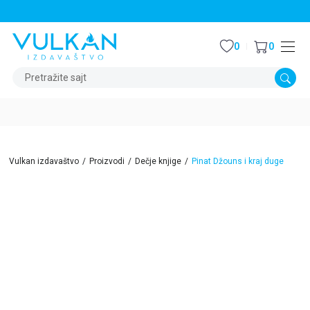
STALNI POPUST OD 15% NA SVE NASLOVE
0
0
Pretražite sajt
Vulkan izdavaštvo
Proizvodi
Dečje knjige
Pinat Džouns i kraj duge
15
%