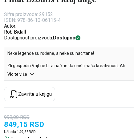
Šifra proizvoda:
29152
ISBN: 978-86-10-06115-4
Autor:
Rob Bidalf
Dostupnost proizvoda:
Dostupno
Neke legende su rođene, a neke su nacrtane!
Zli gospodin Vajt ne bira načine da uništi našu kreativnost. Ali
sad je otišao predaleko! Namamio je Pinatinu mamu u strašnu
Vidite više
opasnost. Samo Pinat i njeni prijatelji mogu da je spasu.
Avantura puna uzbuđenja vodi ih u srce Ilustrovanog grada i
stavlja na probu prijateljstvo i hrabrost. Na kraju dolazi do
Zavirite u knjigu
obračuna koji će naterati Pinat da postavi sebi veoma teška
pitanja…
Treća i poslednja knjiga u zabavnom serijalu koji je počeo od
999,00
RSD
naslova Pinat Džouns i Ilustrovani grad. Autor priče i crteža je
849,15
RSD
čuveni Rob Bidalf iz #DrawWithRob.
Ušteda:
149,85
RSD