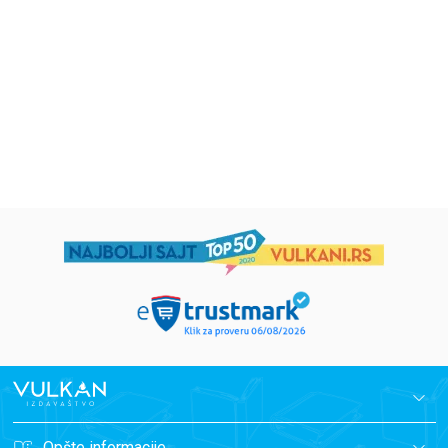
grupa autora
Mirjana Milenić
594,15
RSD
424,15
RSD
699,00
RSD
499,00
RSD
Opšte informacije