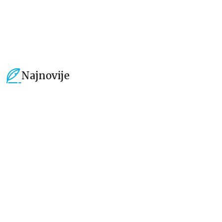
1.019,15
RSD
934,15
RSD
1.199,00
RSD
1.099,00
RSD
Najnovije
15
%
15
%
Dečje knjige
Dečje knjige
Uspomene iz vrtića
Zrnce kartice – Učimo engleski
5–7