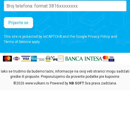
Prijavite se
This site is protected by reCAPTCHA and the Google
Privacy Policy
and
Terms of Service
apply.
Iako se trudimo da budemo tačni, informacije na ovoj veb stranici mogu sadržati
greške ili propuste. Preporučujemo da proverite podatke pre kupovine.
©2026
www.vulkani.rs
Powered by
NB SOFT
Sva prava zadržana.