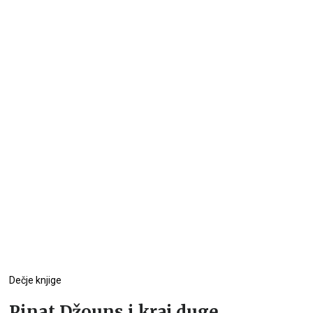
Dečje knjige
Pinat Džouns i kraj duge