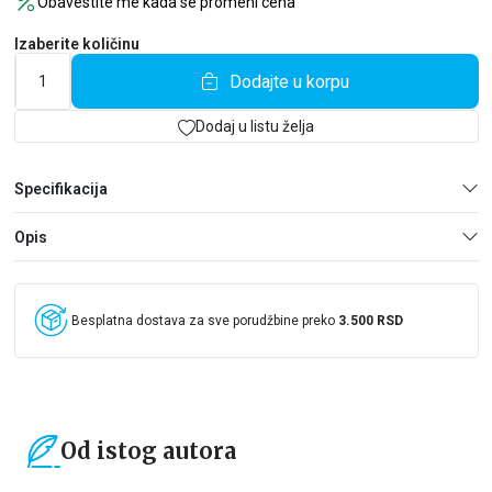
Obavestite me kada se promeni cena
Izaberite količinu
Dodajte u korpu
Dodaj u listu želja
Specifikacija
Opis
Besplatna dostava za sve porudžbine preko
3.500 RSD
Od istog autora