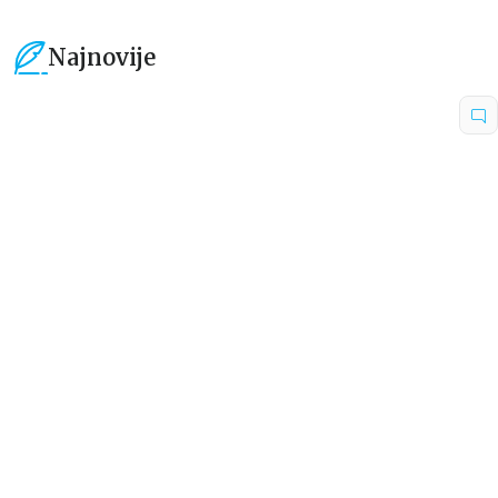
Najnovije
15
%
15
%
Dečje knjige
Dečje knjige
Uspomene iz vrtića
Zrnce kartice – Učimo engleski
5–7
grupa autora
Mirjana Milenić