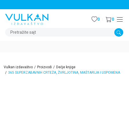
STALNI POPUST OD 15% NA SVE NASLOVE
0
0
Pretražite sajt
Vulkan izdavaštvo
Proizvodi
Dečje knjige
365 SUPERZABAVNIH CRTEŽA, ŽVRLJOTINA, MAŠTARIJA I USPOMENA
15
%