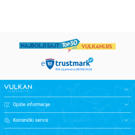
594,15
RSD
424,15
RSD
699,00
RSD
499,00
RSD
Opšte informacije
Korisnički servis