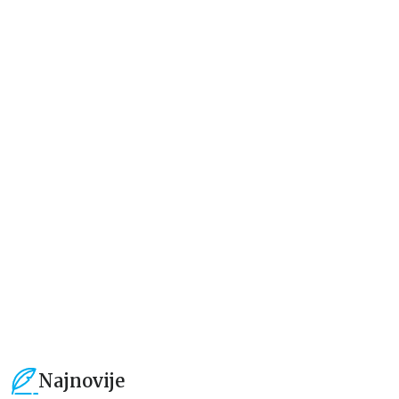
Dečje knjige
Dečje knjige
Velika bojanka sa nalepnicama:
Velika bojanka sa nalepnicama:
U mojoj ulici – Na selu
U mojoj ulici – U gradu
grupa autora
grupa autora
424,15
RSD
424,15
RSD
499,00
RSD
499,00
RSD
Najnovije