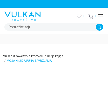
STALNI POPUST OD 15% NA SVE NASLOVE
0
0
Pretražite sajt
Vulkan izdavaštvo
Proizvodi
Dečje knjige
MOJA KNJIGA PUNA ZAVRZLAMA
15
%