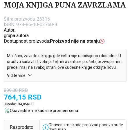
MOJA KNJIGA PUNA ZAVRZLAMA
Šifra proizvoda:
26315
ISBN: 978-86-10-03760-9
Autor:
grupa autora
Dostupnost proizvoda:
Proizvod nije na stanju
Mališani, zavirite u knjigu gde ništa nije uobičajeno i dosadno. U
društvu šašavih životinja željnih avanture prošetajte živopisnim
predelima i na svakoj strani ove čudesne knjige otkrijte novu
zavrzlamu koju treba da rešite. Uključite vijuge i dobro se
Vidite više
zabavite!
899,00
RSD
764,15
RSD
Ova knjiga sadrži puno neobičnih igrica i aktivnosti:
dopunjavanje scena, spajanje parova, pogrešni odrazi,
Ušteda:
134,85
RSD
zamršene mozgalice.
Obavestite me kada se promeni cena
Obavesti me kada proizvod ponovo bude
Da li ste spremni za sate i sate zabave? Zgrabite olovku i uđite u
Rasprodato
dostupan