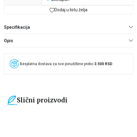
šašavi i naopačke okrenuti svet pun zavrzlama!
Dodaj u listu želja
Specifikacija
Opis
Besplatna dostava za sve porudžbine preko
3.500 RSD
Slični proizvodi
15
%
15
%