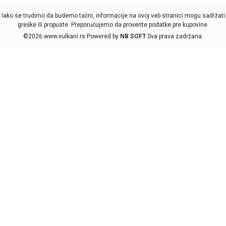
Iako se trudimo da budemo tačni, informacije na ovoj veb stranici mogu sadržati
greške ili propuste. Preporučujemo da proverite podatke pre kupovine.
©2026
www.vulkani.rs
Powered by
NB SOFT
Sva prava zadržana.