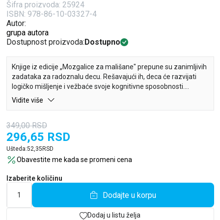
Šifra proizvoda:
25924
ISBN: 978-86-10-03327-4
Autor:
grupa autora
Dostupnost proizvoda:
Dostupno
Knjige iz edicije „Mozgalice za mališane" prepune su zanimljivih
zadataka za radoznalu decu. Rešavajući ih, deca će razvijati
logičko mišljenje i vežbaće svoje kognitivne sposobnosti.
Vidite više
Proverite i usavršite logičko razmišljanje vašeg deteta kroz
raznovrsne zadatke iz ove knjige!
349,00
RSD
296,65
RSD
Ušteda:
52,35
RSD
Obavestite me kada se promeni cena
Izaberite količinu
Dodajte u korpu
Dodaj u listu želja