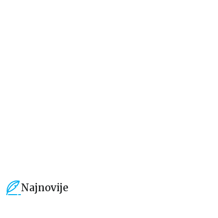
Dečje knjige
Dečje knjige
Velika bojanka sa nalepnicama:
Velika bojanka sa nalepnicama:
U mojoj ulici – Na selu
U mojoj ulici – U gradu
grupa autora
grupa autora
424,15
RSD
424,15
RSD
499,00
RSD
499,00
RSD
Najnovije