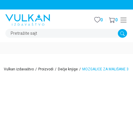
STALNI POPUST OD 15% NA SVE NASLOVE
0
0
Pretražite sajt
Vulkan izdavaštvo
Proizvodi
Dečje knjige
MOZGALICE ZA MALIŠANE 3
15
%