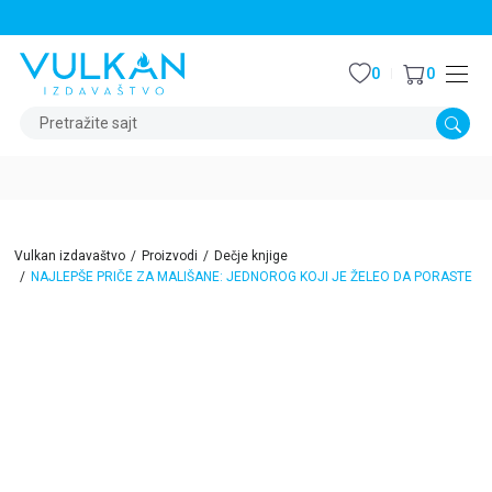
STALNI POPUST OD 15% NA SVE NASLOVE
0
0
Pretražite sajt
Vulkan izdavaštvo
Proizvodi
Dečje knjige
NAJLEPŠE PRIČE ZA MALIŠANE: JEDNOROG KOJI JE ŽELEO DA PORASTE
15
%