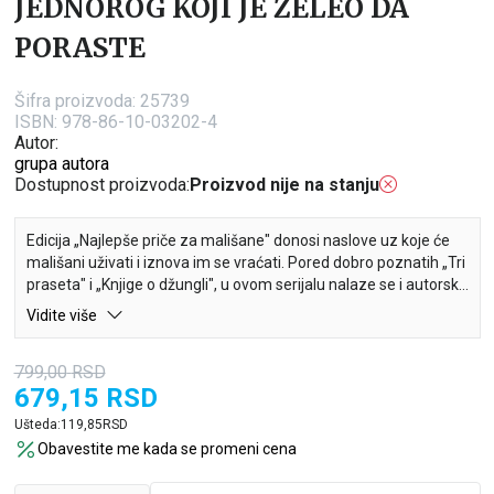
JEDNOROG KOJI JE ŽELEO DA
PORASTE
Šifra proizvoda:
25739
ISBN: 978-86-10-03202-4
Autor:
grupa autora
Dostupnost proizvoda:
Proizvod nije na stanju
Edicija „Najlepše priče za mališane" donosi naslove uz koje će
mališani uživati i iznova im se vraćati. Pored dobro poznatih „Tri
praseta" i „Knjige o džungli", u ovom serijalu nalaze se i autorske
priče koje će svojim zanimljivim junacima i interesantnom
Vidite više
fabulom privući pažnju svih mališana.
799,00
RSD
Za malog jednoroga Oskara pećina budućnosti je
679,15
RSD
najmisterioznije mesto u celoj šumi. Ali ulaz je zabranjen za sve
mladunce poput njega. Šta će se desiti kada se Oskar odvaži i
Ušteda:
119,85
RSD
ipak odluči da otkrije kakvu tajnu krije pećina?
Obavestite me kada se promeni cena