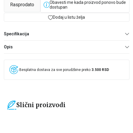
Obavesti me kada proizvod ponovo bude
Rasprodato
dostupan
Dodaj u listu želja
Specifikacija
Opis
Besplatna dostava za sve porudžbine preko
3.500 RSD
Slični proizvodi
15
%
15
%