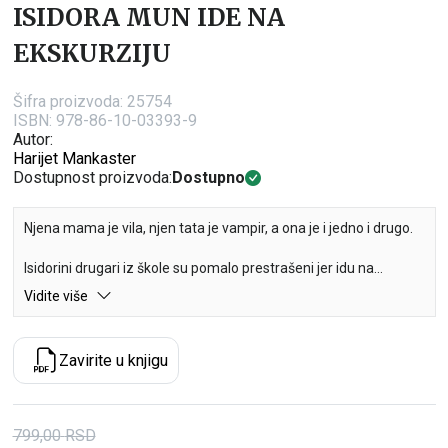
ISIDORA MUN IDE NA
EKSKURZIJU
Šifra proizvoda:
25754
ISBN: 978-86-10-03393-9
Autor:
Harijet Mankaster
Dostupnost proizvoda:
Dostupno
Njena mama je vila, njen tata je vampir, a ona je i jedno i drugo.
Isidorini drugari iz škole su pomalo prestrašeni jer idu na
ekskurziju u misteriozni stari zamak – šta ako vide duha?
Vidite više
Isidorin zadatak je da im pokaže da ponekad pojave koje
izgledaju strašno na prvi pogled imaju i svoju drugu – lepšu –
stranu.
Zavirite u knjigu
U svetu prepunog crno-belih podela i suprotnosti kako je biti
neko ko ne pripada takvom kalupu? U serijalu knjiga o Isidori
Mun, devojčici koja je pola vila, a pola vampir, saznaćete sve
799,00
RSD