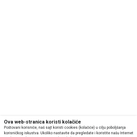
Ova web-stranica koristi kolačiće
Poštovani korisniče, naš sajt koristi cookies (kolačiće) u cilju poboljšanja
korisničkog iskustva. Ukoliko nastavite da pregledate i koristite našu Internet