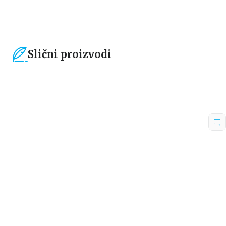
Slični proizvodi
15
%
30
%
Dečje knjige
Dečje knjige
MIRABEL PREUZIMA
EMERALD I OKEANSKA
ODGOVORNOST
PARADA
Harijet Mankaster
Harijet Mankaster