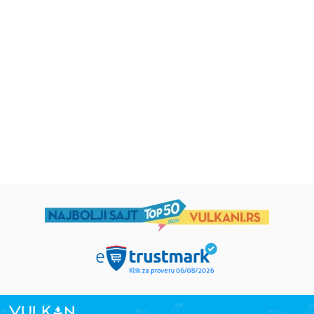
Uspomene iz vrtića
Zrnce kartice – Učimo engleski
5–7
grupa autora
Mirjana Milenić
594,15
RSD
424,15
RSD
699,00
RSD
499,00
RSD