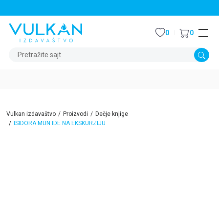
STALNI POPUST OD 15% NA SVE NASLOVE
0
0
Pretražite sajt
Vulkan izdavaštvo
Proizvodi
Dečje knjige
ISIDORA MUN IDE NA EKSKURZIJU
15
%