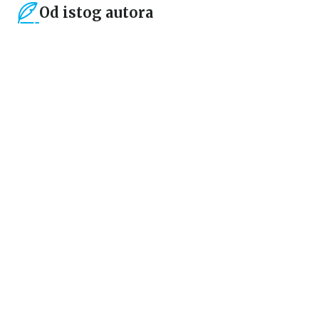
Od istog autora
15
%
15
%
Dečje knjige
Dečje knjige
Dnevnik Viske Cvetić: Nova
EMERALD I IZGUBLJENO
škola
BLAGO
Harijet Mankaster
Harijet Mankaster
934,15
RSD
679,15
RSD
1.099,00
RSD
799,00
RSD