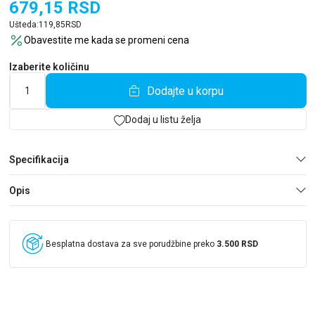
lepote prihvatanja sebe onakvim kakvim jeste. Iako ponekad
679,15
RSD
deluje zbunjujuće, Isidora shvata da pripadati različitim
Ušteda:
119,85
RSD
svetovima može biti i te kako zabavno!
Obavestite me kada se promeni cena
Izaberite količinu
Dodajte u korpu
Dodaj u listu želja
Specifikacija
Opis
Besplatna dostava za sve porudžbine preko
3.500 RSD