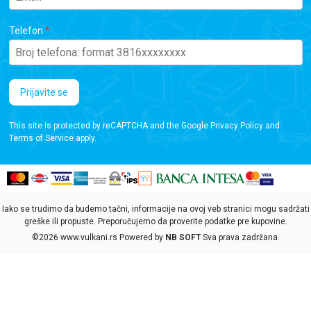
Telefon
Prijavite se
This site is protected by reCAPTCHA and the Google
Privacy Policy
and
Terms of Service
apply.
Iako se trudimo da budemo tačni, informacije na ovoj veb stranici mogu sadržati
greške ili propuste. Preporučujemo da proverite podatke pre kupovine.
©2026
www.vulkani.rs
Powered by
NB SOFT
Sva prava zadržana.