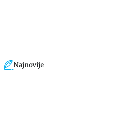
679,15
RSD
559,30
RSD
799,00
RSD
799,00
RSD
Najnovije
15
%
15
%
Dečje knjige
Dečje knjige