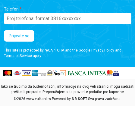
Telefon
Prijavite se
This site is protected by reCAPTCHA and the Google
Privacy Policy
and
Terms of Service
apply.
Iako se trudimo da budemo tačni, informacije na ovoj veb stranici mogu sadržati
greške ili propuste. Preporučujemo da proverite podatke pre kupovine.
©2026
www.vulkani.rs
Powered by
NB SOFT
Sva prava zadržana.