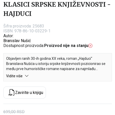
KLASICI SRPSKE KNJIŽEVNOSTI -
HAJDUCI
Šifra proizvoda:
25683
ISBN: 978-86-10-03229-1
Autor:
Branislav Nušić
Dostupnost proizvoda:
Proizvod nije na stanju
Objavljen ranih 30-ih godina XX veka, roman „Hajduci“
Branislava Nušića u istoriju srpske književnosti pozicionirao se
među prve humorističke romane napisane za najmlađu
čitalačku publiku. Premda je imao pionirsku ulogu, s vremenom
Vidite više
će postati jedan od najčitanijih romana uz koji su odrastale, i
odrastaju, generacije i generacije čitalaca.
Zavirite u knjigu
Građeno na anegdoti iz piščevog iskustva, ovo delo napisano je
s namerom da nasmeje i pouči. Reč je o uzbudljivoj, iz dečje
perspektive ispripovedanoj, avanturističkoj priči u čijem središtu
je četa nestašnih dečaka, odbeglih u hajduke. Iako su njihove
699,00
RSD