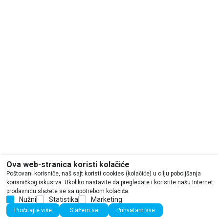
Ova web-stranica koristi kolačiće
Poštovani korisniče, naš sajt koristi cookies (kolačiće) u cilju poboljšanja
korisničkog iskustva. Ukoliko nastavite da pregledate i koristite našu Internet
prodavnicu slažete se sa upotrebom kolačića.
Nužni
Statistika
Marketing
Pročitajte više
Slažem se
Prihvatam sve