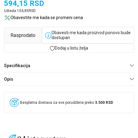
zgode i nezgode, a sa tim u vezi i komične epizode, ono što
594,15
RSD
zaokuplja pažnju najmlađih čitalaca, šire gledano ovaj roman
Ušteda:
104,85
RSD
govori o pobuni mladih protiv sveta odraslih, podsećajući pritom
Obavestite me kada se promeni cena
ove potonje da su i oni nekada bili deca, te da se dečjim
nestašlucima nasmeju, „[…] jer dečji smeh je najveća radost
starosti“.
Obavesti me kada proizvod ponovo bude
Rasprodato
dostupan
Dodaj u listu želja
Specifikacija
Opis
Besplatna dostava za sve porudžbine preko
3.500 RSD