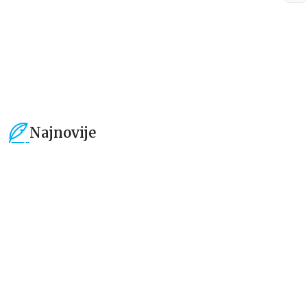
849,15
RSD
1.019,15
RSD
999,00
RSD
1.199,00
RSD
Najnovije
15
%
15
%
Dečje knjige
Dečje knjige