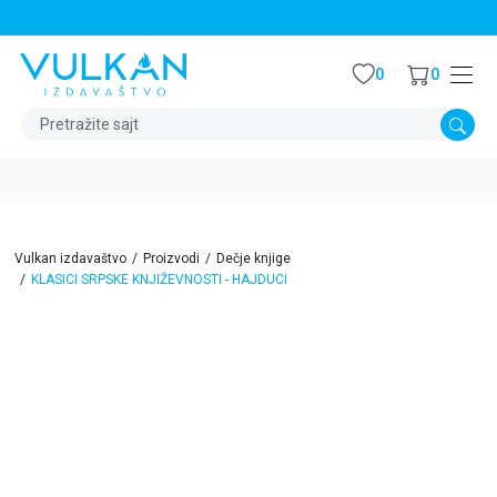
STALNI POPUST OD 15% NA SVE NASLOVE
0
0
Pretražite sajt
Vulkan izdavaštvo
Proizvodi
Dečje knjige
KLASICI SRPSKE KNJIŽEVNOSTI - HAJDUCI
15
%