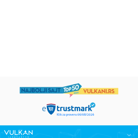
Uspomene iz vrtića
Zrnce kartice – Učimo engleski
5–7
grupa autora
Mirjana Milenić
594,15
RSD
424,15
RSD
699,00
RSD
499,00
RSD