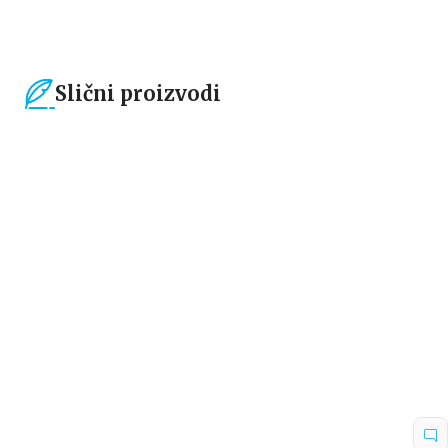
Slični proizvodi
15
%
15
%
Dečje knjige
Dečje knjige
Pinat Džouns i kraj duge
Zeka protiv majmuna
Rob Bidalf
Džejmi Smart