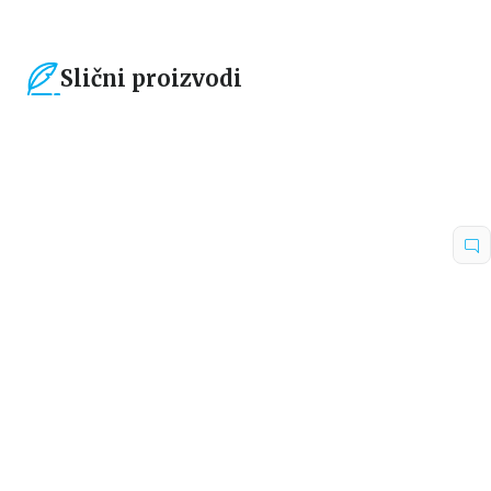
Slični proizvodi
15
%
30
%
Dečje knjige
Dečje knjige
MIRABEL PREUZIMA
EMERALD I OKEANSKA
ODGOVORNOST
PARADA
Harijet Mankaster
Harijet Mankaster