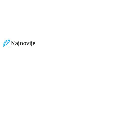
679,15
RSD
559,30
RSD
799,00
RSD
799,00
RSD
Najnovije
15
%
15
%
Dečje knjige
Dečje knjige
Uspomene iz vrtića
Zrnce kartice – Učimo engleski