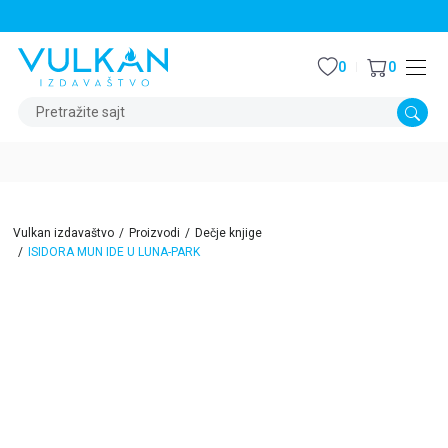
STALNI POPUST OD 15% NA SVE NASLOVE
0
0
Pretražite sajt
Vulkan izdavaštvo
Proizvodi
Dečje knjige
ISIDORA MUN IDE U LUNA-PARK
15
%