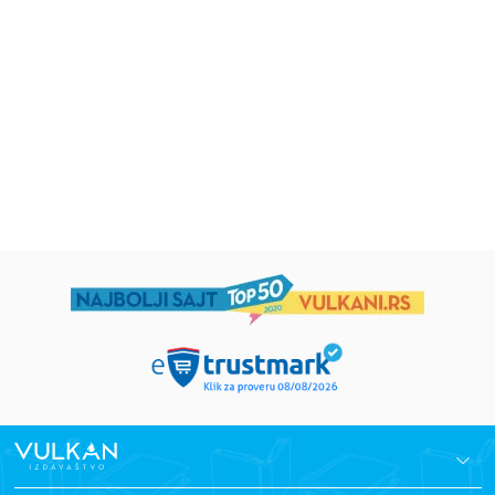
5–7
grupa autora
Mirjana Milenić
594,15
RSD
424,15
RSD
699,00
RSD
499,00
RSD