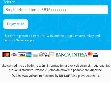
Telefon
Prijavite se
This site is protected by reCAPTCHA and the Google
Privacy Policy
and
Terms of Service
apply.
Iako se trudimo da budemo tačni, informacije na ovoj veb stranici mogu sadržati
greške ili propuste. Preporučujemo da proverite podatke pre kupovine.
©2026
www.vulkani.rs
Powered by
NB SOFT
Sva prava zadržana.