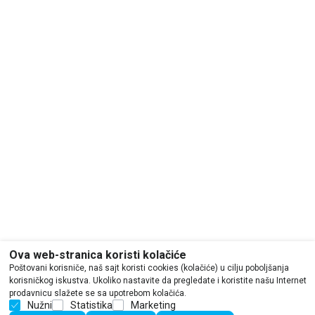
Ova web-stranica koristi kolačiće
Poštovani korisniče, naš sajt koristi cookies (kolačiće) u cilju poboljšanja
korisničkog iskustva. Ukoliko nastavite da pregledate i koristite našu Internet
prodavnicu slažete se sa upotrebom kolačića.
Nužni
Statistika
Marketing