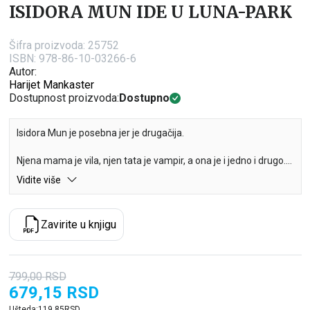
ISIDORA MUN IDE U LUNA-PARK
Šifra proizvoda:
25752
ISBN: 978-86-10-03266-6
Autor:
Harijet Mankaster
Dostupnost proizvoda:
Dostupno
Isidora Mun je posebna jer je drugačija.
Njena mama je vila, njen tata je vampir, a ona je i jedno i drugo.
Isidora je veoma uzbuđena zbog svoje prve posete luna‑parku,
Vidite više
ali kada tamo stigne, shvatiće da to uopšte nije tako magično
mesto kao što se nadala. Međutim, zamah vilinskog štapića ili
malo čarobnog napitka mogu učiniti luna-park zaista
Zavirite u knjigu
spektakularnim!
799,00
RSD
679,15
RSD
Ušteda:
119,85
RSD