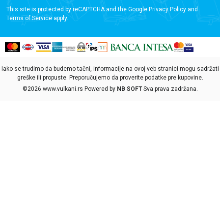
This site is protected by reCAPTCHA and the Google
Privacy Policy
and
Terms of Service
apply.
Iako se trudimo da budemo tačni, informacije na ovoj veb stranici mogu sadržati
greške ili propuste. Preporučujemo da proverite podatke pre kupovine.
©2026
www.vulkani.rs
Powered by
NB SOFT
Sva prava zadržana.