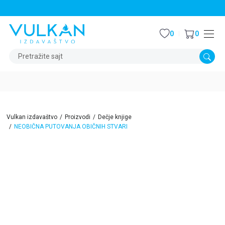
STALNI POPUST OD 15% NA SVE NASLOVE
0
0
Pretražite sajt
Vulkan izdavaštvo
Proizvodi
Dečje knjige
NEOBIČNA PUTOVANJA OBIČNIH STVARI
15
%