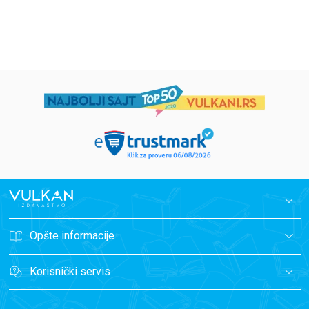
594,15
RSD
424,15
RSD
699,00
RSD
499,00
RSD
Opšte informacije
Korisnički servis