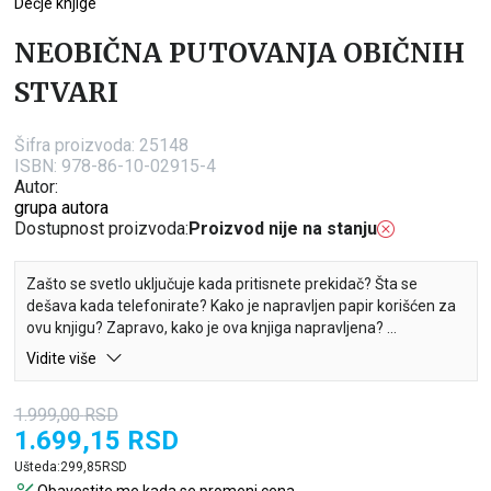
Dečje knjige
NEOBIČNA PUTOVANJA OBIČNIH
STVARI
Šifra proizvoda:
25148
ISBN: 978-86-10-02915-4
Autor:
grupa autora
Dostupnost proizvoda:
Proizvod nije na stanju
Zašto se svetlo uključuje kada pritisnete prekidač? Šta se
dešava kada telefonirate? Kako je napravljen papir korišćen za
ovu knjigu? Zapravo, kako je ova knjiga napravljena?
Vidite više
Ovde ćete pronaći objašnjenja za ove i druge svakodnevne
stvari, pa ćete saznati šta sve mora da se desi pre nego što, na
1.999,00
RSD
primer, pročitate ovu sjajnu knjigu!
1.699,15
RSD
Ušteda:
299,85
RSD