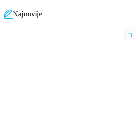
Najnovije
15
%
15
%
Dečje knjige
Dečje knjige
Uspomene iz vrtića
Zrnce kartice – Učimo engleski
5–7
grupa autora
Mirjana Milenić