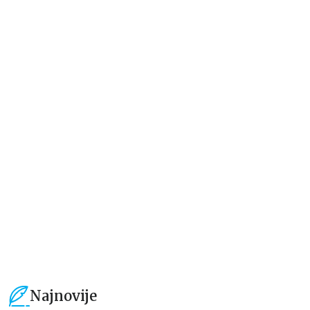
Dečje knjige
Dečje knjige
MOJA SLATKA BOJANKA:
MOJA SLATKA BOJANKA:
NAJBOLJE DRUGARICE
PRAZNIČNA ČAROLIJA
Hari Aleksander
Hari Aleksander
594,15
RSD
594,15
RSD
699,00
RSD
699,00
RSD
Najnovije