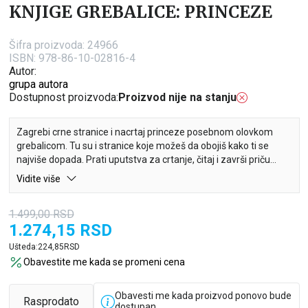
KNJIGE GREBALICE: PRINCEZE
Šifra proizvoda:
24966
ISBN: 978-86-10-02816-4
Autor:
grupa autora
Dostupnost proizvoda:
Proizvod nije na stanju
Zagrebi crne stranice i nacrtaj princeze posebnom olovkom
grebalicom. Tu su i stranice koje možeš da obojiš kako ti se
najviše dopada. Prati uputstva za crtanje, čitaj i završi priču
oprincezi, a uz to unapredi i svoje umetničke veštine!
Vidite više
1.499,00
RSD
1.274,15
RSD
Ušteda:
224,85
RSD
Obavestite me kada se promeni cena
Obavesti me kada proizvod ponovo bude
Rasprodato
dostupan