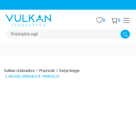
STALNI POPUST OD 15% NA SVE NASLOVE
0
0
Pretražite sajt
Vulkan izdavaštvo
Proizvodi
Dečje knjige
KNJIGE GREBALICE: PRINCEZE
15
%