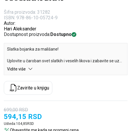
Šifra proizvoda:
31282
ISBN: 978-86-10-05724-9
Autor:
Hari Aleksander
Dostupnost proizvoda:
Dostupno
Slatka bojanka za mališane!
Uplovite u čaroban svet slatkih i veselih likova i zabavite se uz
ovu divnu bojanku.
Vidite više
Jedinstvena bojanka za puno zabave!
Zavirite u knjigu
699,00
RSD
594,15
RSD
Ušteda:
104,85
RSD
Obavestite me kada se promeni cena