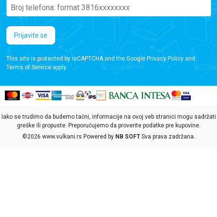
Prijavite se
This site is protected by reCAPTCHA and the Google
Privacy Policy
and
Terms of Service
apply.
Iako se trudimo da budemo tačni, informacije na ovoj veb stranici mogu sadržati
greške ili propuste. Preporučujemo da proverite podatke pre kupovine.
©2026
www.vulkani.rs
Powered by
NB SOFT
Sva prava zadržana.