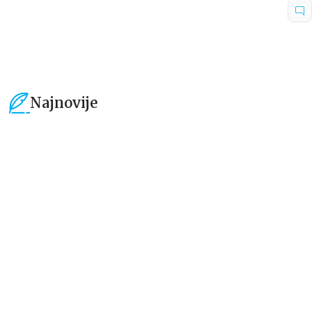
594,15
RSD
594,15
RSD
699,00
RSD
699,00
RSD
Najnovije
15
%
15
%
Dečje knjige
Dečje knjige
Uspomene iz vrtića
Zrnce kartice – Učimo engleski
5–7