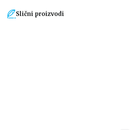
Slični proizvodi
15
%
15
%
Dečje knjige
Dečje knjige
MOJA SLATKA BOJANKA:
MOJA SLATKA BOJANKA:
NAJBOLJE DRUGARICE
PRAZNIČNA ČAROLIJA
Hari Aleksander
Hari Aleksander