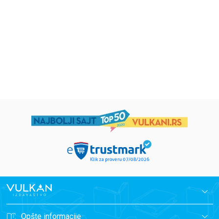
grupa autora
Mirjana Milenić
594,15
RSD
424,15
RSD
699,00
RSD
499,00
RSD
Opšte informacije