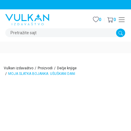
STALNI POPUST OD 15% NA SVE NASLOVE
0
0
Pretražite sajt
Vulkan izdavaštvo
Proizvodi
Dečje knjige
MOJA SLATKA BOJANKA: UŠUŠKANI DANI
15
%