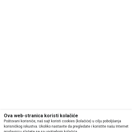
Ova web-stranica koristi kolačiće
Poštovani korisniče, naš sajt koristi cookies (kolačiće) u cilju poboljšanja
korisničkog iskustva. Ukoliko nastavite da pregledate i koristite našu Internet
prodavnicu slažete se sa upotrebom kolačića.