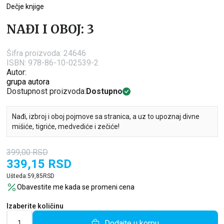
Dečje knjige
NAĐI I OBOJ: 3
Šifra proizvoda:
24646
ISBN: 978-86-10-02539-2
Autor:
grupa autora
Dostupnost proizvoda:
Dostupno
Nađi, izbroj i oboj pojmove sa stranica, a uz to upoznaj divne
mišiće, tigriće, medvediće i zečiće!
399,00
RSD
339,15
RSD
Ušteda:
59,85
RSD
Obavestite me kada se promeni cena
Izaberite količinu
Dodajte u korpu