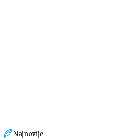
Dečje knjige
Dečje knjige
Velika bojanka: Princeze
Velika bojanka: Jednorozi
grupa autora
grupa autora
594,15
RSD
594,15
RSD
699,00
RSD
699,00
RSD
Najnovije