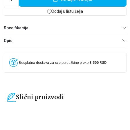
Dodaj u listu želja
Specifikacija
Opis
Besplatna dostava za sve porudžbine preko
3.500 RSD
Slični proizvodi
15
%
15
%