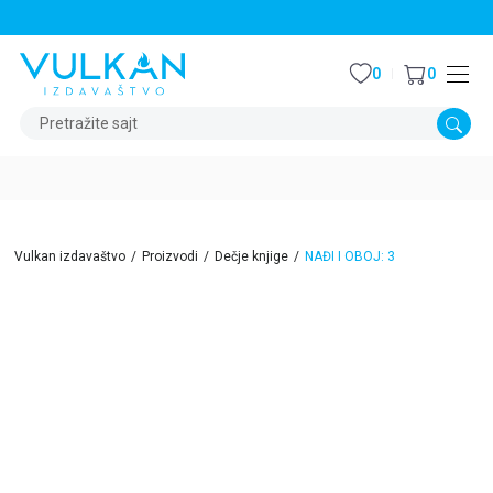
STALNI POPUST OD 15% NA SVE NASLOVE
0
0
Pretražite sajt
Vulkan izdavaštvo
Proizvodi
Dečje knjige
NAĐI I OBOJ: 3
15
%