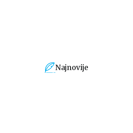
2.541,50
RSD
2.881,50
RSD
2
2.990,00
RSD
3.390,00
RSD
3.
Najnovije
%
15
%
15
%