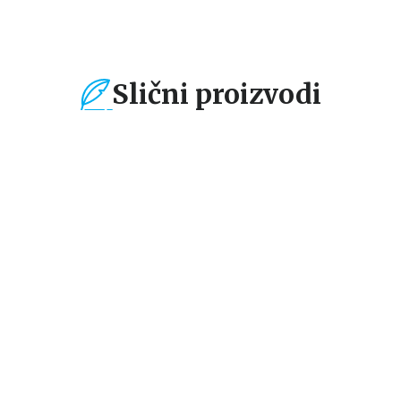
Slični proizvodi
%
15
%
15
%
Dečje knjige
Dečje knjige
De
POVUCI I PUSTI:
PUTUJ, NAUČI,
PU
A
VOZILA HITNIH
ISTRAŽI: SVEMIR
IS
SLUŽBI
U
grupa autora
grupa autora
gr
N