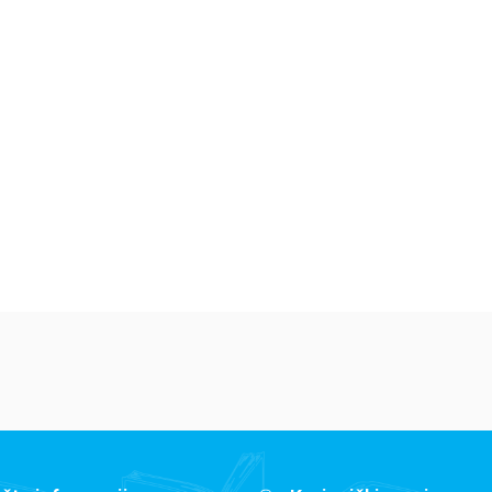
Dečje knjige
Dečje knjige
De
Jedan letnji dan
Isidora Mun vozi
Mi
7
bicikl
pi
Elajza Viler
Harijet Mankaster
Ha
679,15
RSD
679,15
RSD
6
799,00
RSD
799,00
RSD
79