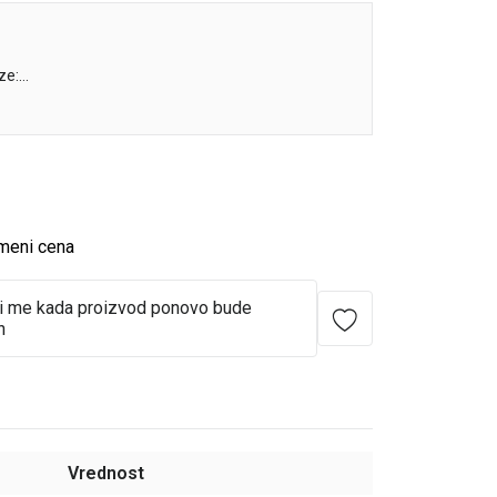
ze:
kartonskih figurica ljudi
ija o farmi, a sve to na zabavan i interaktivan
meni cena
i me kada proizvod ponovo bude
n
Vrednost