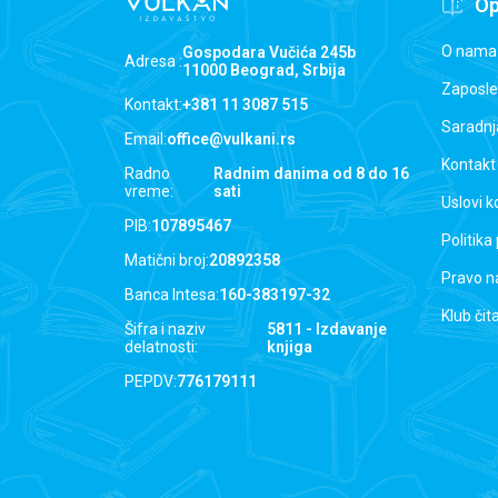
Op
O nama
Gospodara Vučića 245b
Adresa :
11000 Beograd, Srbija
Zaposle
Kontakt:
+381 11 3087 515
Saradnj
Email:
office@vulkani.rs
Kontakt
Radno
Radnim danima od 8 do 16
vreme:
sati
Uslovi k
PIB:
107895467
Politika
Matični broj:
20892358
Pravo n
Banca Intesa:
160-383197-32
Klub čit
Šifra i naziv
5811 - Izdavanje
delatnosti:
knjiga
PEPDV:
776179111