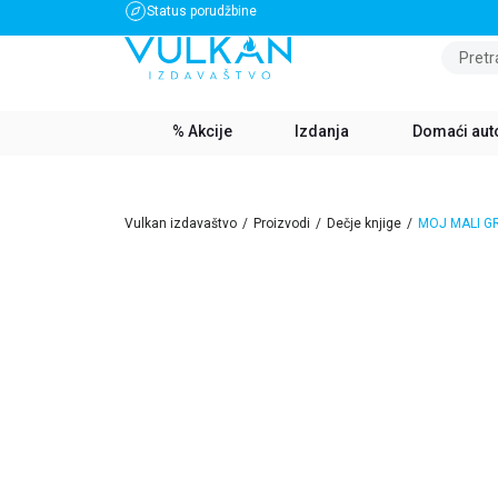
Status porudžbine
BESPLATNA DOSTAVA ZA IZNOS PREKO 3500 RSD
Pretr
% Akcije
Izdanja
Domaći aut
Vulkan izdavaštvo
Proizvodi
Dečje knjige
MOJ MALI G