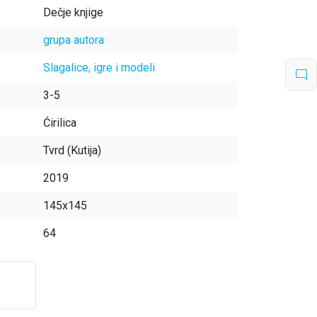
Dečje knjige
grupa autora
Slagalice, igre i modeli
3-5
Ćirilica
Tvrd (Kutija)
2019
145x145
64