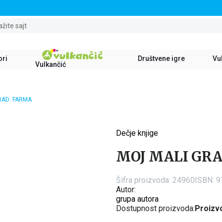
STALNI POPUST OD 15% NA SVE NASLOVE
ažite sajt
ori
Društvene igre
Vul
Vulkančić
RAD: FARMA
Dečje knjige
15
%
MOJ MALI GR
Šifra proizvoda:
24960
ISBN: 
Autor:
grupa autora
Dostupnost proizvoda:
Proizvo