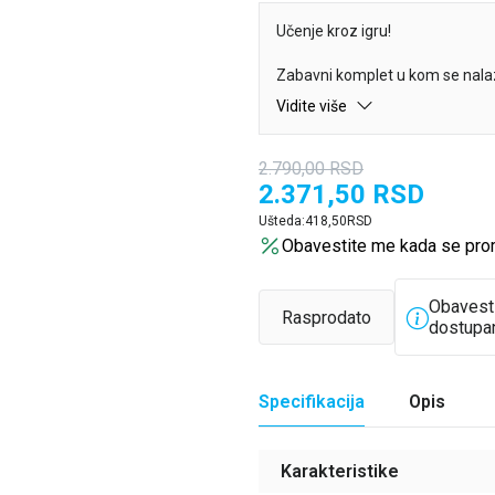
Učenje kroz igru!
Zabavni komplet u kom se nala
* sjajna knjiga o farmi
Vidite više
* 4 drvene figurice životinja i 6 
* slagalica od 16 delova i kutija
2.790,00
RSD
Naučite mnogo korisnih informac
2.371,50
RSD
način.
Ušteda:
418,50
RSD
Obavestite me kada se pro
Obavest
Rasprodato
dostupa
Specifikacija
Opis
Karakteristike