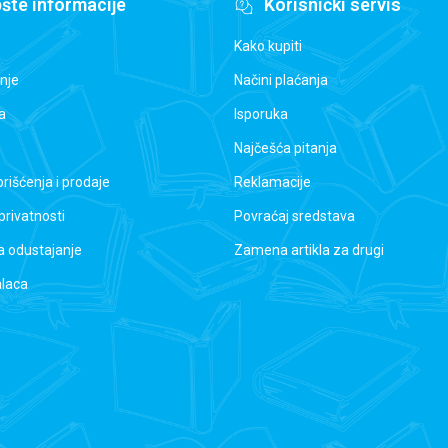
šte informacije
Korisnički servis
Kako kupiti
nje
Načini plaćanja
a
Isporuka
Najčešća pitanja
orišćenja i prodaje
Reklamacije
 privatnosti
Povraćaj sredstava
a odustajanje
Zamena artikla za drugi
alaca