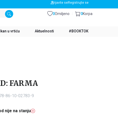
BESPLATNA DOSTAVA ZA IZNOS PREKO 3500 RSD
Prijavite se
Registrujte se
0
Omiljeno
0
Korpa
kan u vrtiću
Aktuelnosti
#BOOKTOK
AD: FARMA
978-86-10-02783-9
d nije na stanju