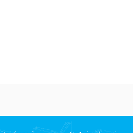
Dečje knjige
Dečje knjige
De
Jedan letnji dan
Isidora Mun vozi
Mi
7
bicikl
pi
Elajza Viler
Harijet Mankaster
Ha
679,15
RSD
679,15
RSD
6
799,00
RSD
799,00
RSD
79