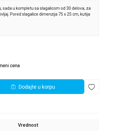
u, sada u kompletu sa slagalicom od 30 delova, za
ivljaj. Pored slagalice dimenzija 75 x 25 cm, kutija
eativnije i zabavnije kao sa knjižicama slagalicama!
meni cena
Dodajte u korpu
Vrednost