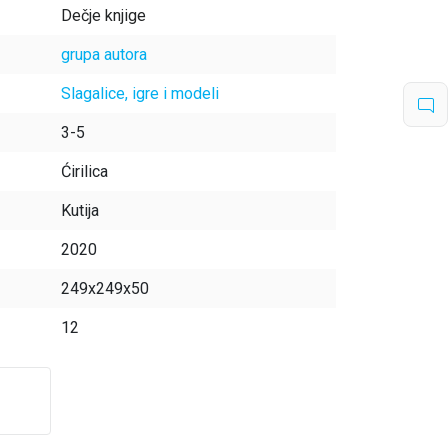
Dečje knjige
grupa autora
Slagalice, igre i modeli
3-5
Ćirilica
Kutija
2020
249x249x50
12