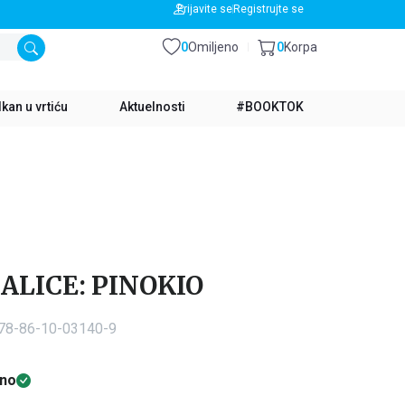
BESPLATNA DOSTAVA ZA IZNOS PREKO 3500 RSD
Prijavite se
Registrujte se
0
Omiljeno
0
Korpa
kan u vrtiću
Aktuelnosti
#BOOKTOK
ALICE: PINOKIO
978-86-10-03140-9
no