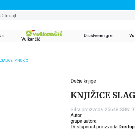
STALNI POPUST OD 15% NA SVE NASLOVE
ažite sajt
ori
Društvene igre
Vul
Vulkančić
AGALICE: PINOKIO
Dečje knjige
15
%
KNJIŽICE SLAG
Šifra proizvoda:
25648
ISBN: 
Autor:
grupa autora
Dostupnost proizvoda:
Dostup