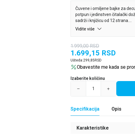
Čuvene i omiljene bajke za dec
potpun i jedinstven čitalački dož
sadrži i knjižicu od 12 strana.
Vidite više
Čitanje bajki nikada nije bilo kr
1.999,00
RSD
1.699,15
RSD
Ušteda:
299,85
RSD
Obavestite me kada se pro
Izaberite količinu
Specifikacija
Opis
Karakteristike