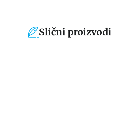
Slični proizvodi
%
15
%
15
%
Dečje knjige
Dečje knjige
De
POVUCI I PUSTI:
PUTUJ, NAUČI,
PU
A
VOZILA HITNIH
ISTRAŽI: SVEMIR
IS
SLUŽBI
U
grupa autora
grupa autora
gr
N