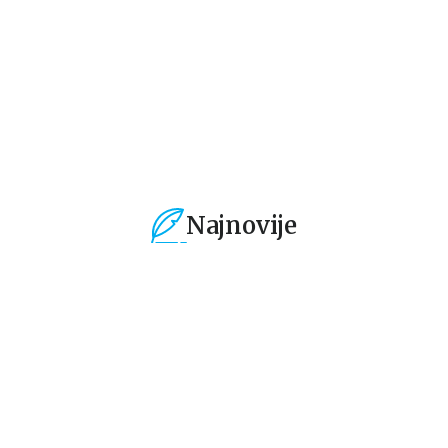
2.541,50
RSD
2.881,50
RSD
2
2.990,00
RSD
3.390,00
RSD
3.
Najnovije
%
15
%
15
%