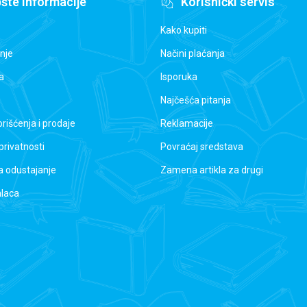
šte informacije
Korisnički servis
Kako kupiti
nje
Načini plaćanja
a
Isporuka
Najčešća pitanja
orišćenja i prodaje
Reklamacije
 privatnosti
Povraćaj sredstava
a odustajanje
Zamena artikla za drugi
alaca