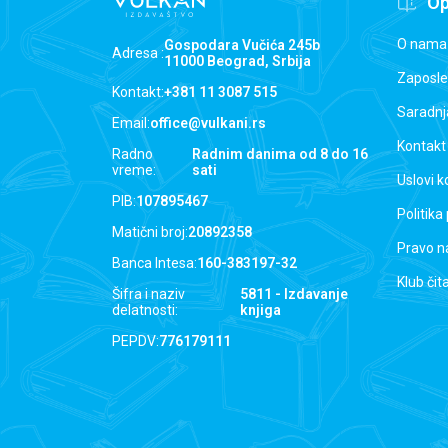
Op
O nama
Gospodara Vučića 245b
Adresa :
11000 Beograd, Srbija
Zaposle
Kontakt:
+381 11 3087 515
Saradnj
Email:
office@vulkani.rs
Kontakt
Radno
Radnim danima od 8 do 16
vreme:
sati
Uslovi k
PIB:
107895467
Politika
Matični broj:
20892358
Pravo n
Banca Intesa:
160-383197-32
Klub čit
Šifra i naziv
5811 - Izdavanje
delatnosti:
knjiga
PEPDV:
776179111