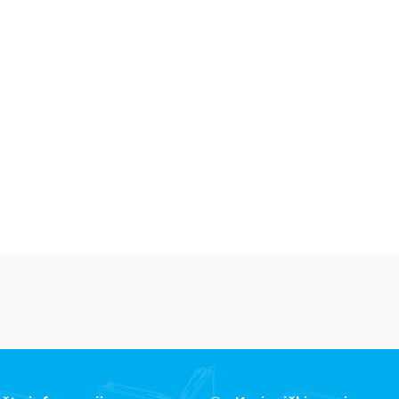
Dečje knjige
Dečje knjige
De
Jedan letnji dan
Isidora Mun vozi
Mi
7
bicikl
pi
Elajza Viler
Harijet Mankaster
Ha
679,15
RSD
679,15
RSD
6
799,00
RSD
799,00
RSD
79