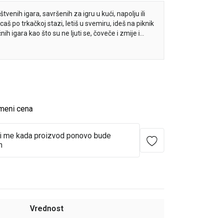
tvenih igara, savršenih za igru u kući, napolju ili
caš po trkačkoj stazi, letiš u svemiru, ideš na piknik
ih igara kao što su ne ljuti se, čoveče i zmije i
za tebe!
meni cena
i me kada proizvod ponovo bude
n
Vrednost