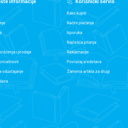
šte informacije
Korisnički servis
Kako kupiti
nje
Načini plaćanja
a
Isporuka
Najčešća pitanja
orišćenja i prodaje
Reklamacije
 privatnosti
Povraćaj sredstava
a odustajanje
Zamena artikla za drugi
alaca