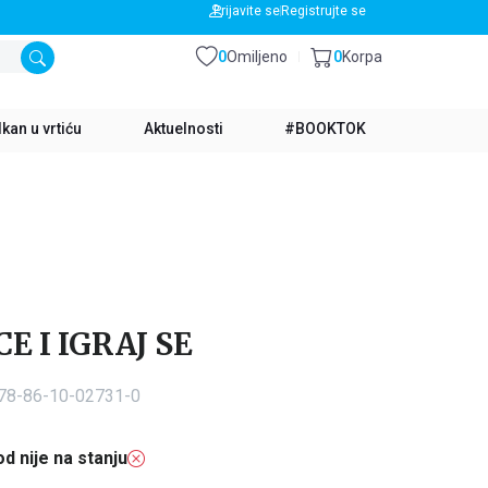
BESPLATNA DOSTAVA ZA IZNOS PREKO 3500 RSD
Prijavite se
Registrujte se
0
Omiljeno
0
Korpa
kan u vrtiću
Aktuelnosti
#BOOKTOK
E I IGRAJ SE
978-86-10-02731-0
d nije na stanju