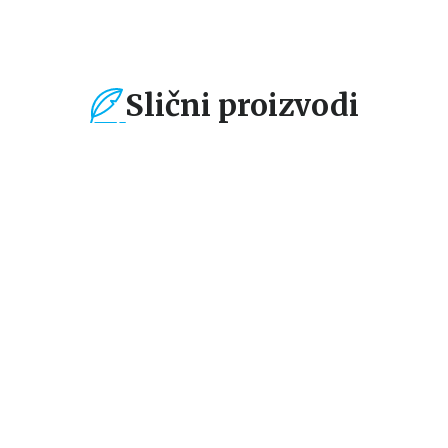
Slični proizvodi
%
15
%
15
%
Dečje knjige
Dečje knjige
De
POVUCI I PUSTI:
PUTUJ, NAUČI,
PU
A
VOZILA HITNIH
ISTRAŽI: SVEMIR
IS
SLUŽBI
U
grupa autora
grupa autora
gr
N