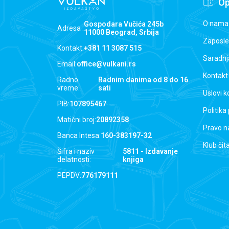
Op
O nama
Gospodara Vučića 245b
Adresa :
11000 Beograd, Srbija
Zaposle
Kontakt:
+381 11 3087 515
Saradnj
Email:
office@vulkani.rs
Kontakt
Radno
Radnim danima od 8 do 16
vreme:
sati
Uslovi k
PIB:
107895467
Politika
Matični broj:
20892358
Pravo n
Banca Intesa:
160-383197-32
Klub čit
Šifra i naziv
5811 - Izdavanje
delatnosti:
knjiga
PEPDV:
776179111