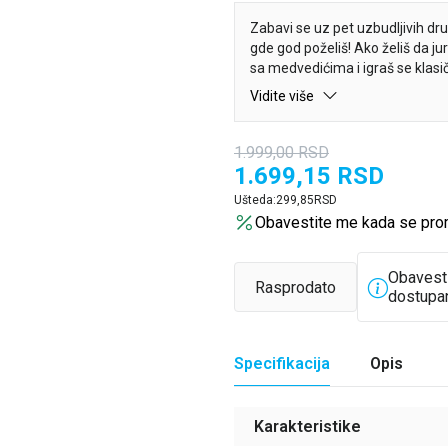
Zabavi se uz pet uzbudljivih druš
gde god poželiš! Ako želiš da jur
sa medvedićima i igraš se klasičn
merdevine, ovo je prava knjiga 
Vidite više
1.999,00
RSD
1.699,15
RSD
Ušteda:
299,85
RSD
Obavestite me kada se pro
Obavest
Rasprodato
dostupa
Specifikacija
Opis
Karakteristike