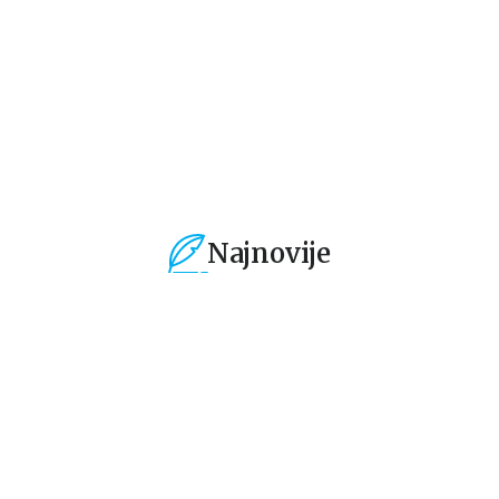
2.541,50
RSD
2.881,50
RSD
2
2.990,00
RSD
3.390,00
RSD
3.
Najnovije
%
15
%
15
%