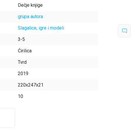
Dečje knjige
grupa autora
Slagalice, igre i modeli
3-5
Ćirilica
Tvrd
2019
220x247x21
10