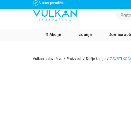
Status porudžbine
BESPLATNA DOSTAVA ZA IZNOS PREKO 3500 RSD
Pretr
% Akcije
Izdanja
Domaći aut
Vulkan izdavaštvo
Proizvodi
Dečje knjige
ZAVRTI KOCK