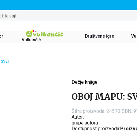
STALNI POPUST OD 15% NA SVE NASLOVE
ažite sajt
ori
Društvene igre
Vul
Vulkančić
 SVET
Dečje knjige
15
%
OBOJ MAPU: S
Šifra proizvoda:
24570
ISBN: 
Autor:
grupa autora
Dostupnost proizvoda:
Proizvo