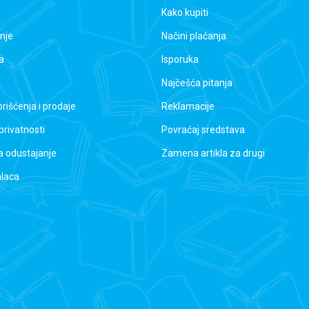
Kako kupiti
nje
Načini plaćanja
a
Isporuka
Najčešća pitanja
orišćenja i prodaje
Reklamacije
 privatnosti
Povraćaj sredstava
a odustajanje
Zamena artikla za drugi
alaca