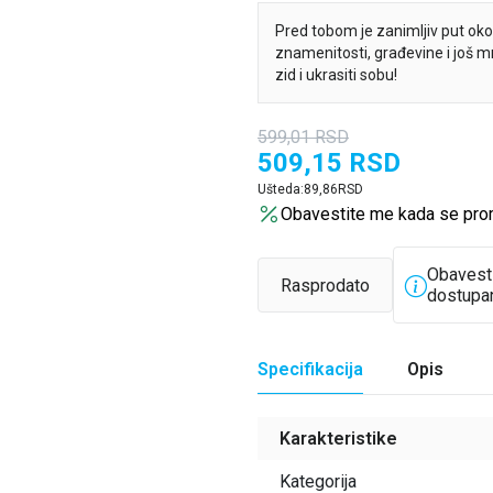
Pred tobom je zanimljiv put oko 
znamenitosti, građevine i još 
zid i ukrasiti sobu!
599,01
RSD
509,15
RSD
Ušteda:
89,86
RSD
Obavestite me kada se pro
Obavest
Rasprodato
dostupa
Specifikacija
Opis
Karakteristike
Kategorija