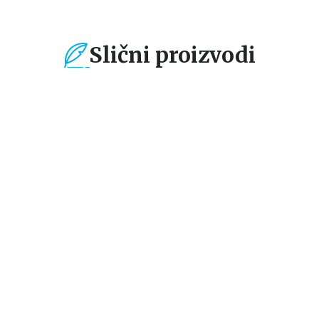
Slični proizvodi
%
15
%
15
%
Dečje knjige
Dečje knjige
De
Velika bojanka:
Velika bojanka:
Pa
Dinosauri
Životinje
dž
grupa autora
grupa autora
gr