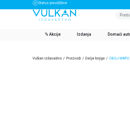
Status porudžbine
BESPLATNA DOSTAVA ZA IZNOS PREKO 3500 RSD
Pretr
% Akcije
Izdanja
Domaći aut
Vulkan izdavaštvo
Proizvodi
Dečje knjige
OBOJ MAPU: