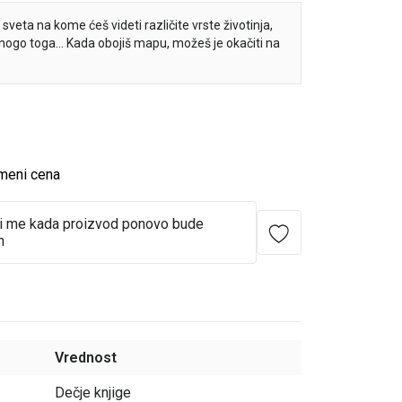
sveta na kome ćeš videti različite vrste životinja,
mnogo toga… Kada obojiš mapu, možeš je okačiti na
meni cena
i me kada proizvod ponovo bude
n
Vrednost
Dečje knjige