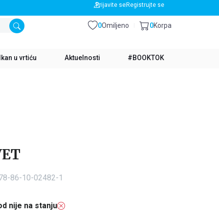
BESPLATNA DOSTAVA ZA IZNOS PREKO 3500 RSD
Prijavite se
Registrujte se
0
Omiljeno
0
Korpa
kan u vrtiću
Aktuelnosti
#BOOKTOK
VET
978-86-10-02482-1
d nije na stanju