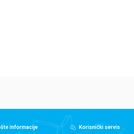
Jedan letnji dan
Isidora Mun vozi
Mi
7
bicikl
pi
Elajza Viler
Harijet Mankaster
Ha
679,15
RSD
679,15
RSD
6
799,00
RSD
799,00
RSD
79
šte informacije
Korisnički servis