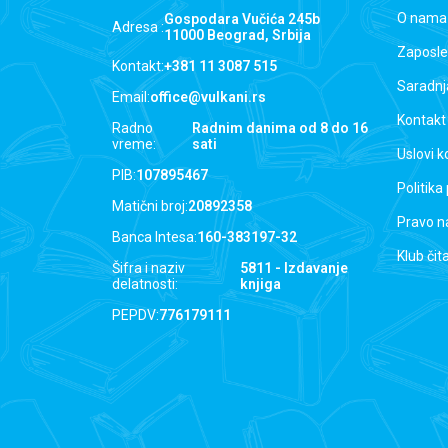
O nama
Gospodara Vučića 245b
Adresa :
11000 Beograd, Srbija
Zaposle
Kontakt:
+381 11 3087 515
Saradnj
Email:
office@vulkani.rs
Kontakt
Radno
Radnim danima od 8 do 16
vreme:
sati
Uslovi k
PIB:
107895467
Politika
Matični broj:
20892358
Pravo n
Banca Intesa:
160-383197-32
Klub čit
Šifra i naziv
5811 - Izdavanje
delatnosti:
knjiga
PEPDV:
776179111