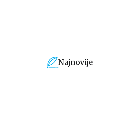
594,15
RSD
594,15
RSD
1
699,00
RSD
699,00
RSD
19
Najnovije
%
15
%
15
%
Dečje knjige
Dečje knjige
De