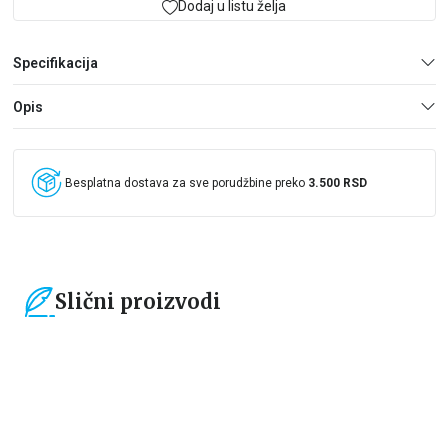
Dodaj u listu želja
Specifikacija
Opis
Besplatna dostava za sve porudžbine preko
3.500 RSD
Slični proizvodi
15
%
15
%