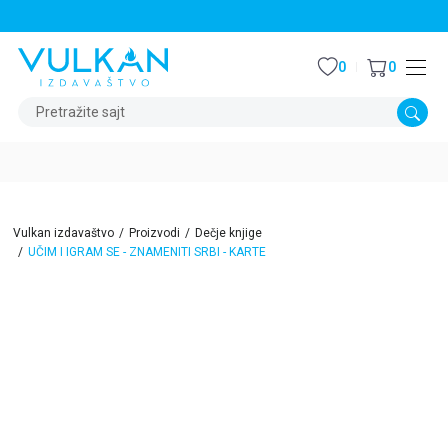
STALNI POPUST OD 15% NA SVE NASLOVE
0
0
Pretražite sajt
Vulkan izdavaštvo
Proizvodi
Dečje knjige
UČIM I IGRAM SE - ZNAMENITI SRBI - KARTE
15
%