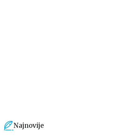
Dečje knjige
Dečje knjige
MEGA: NAJVEĆE ŽIVOTINJE
MOĆNI MITOVI I KAKO DA IH
SVETA
PREŽIVITE
grupa autora
Tijago de Morais
2.116,50
RSD
2.201,50
RSD
2.490,00
RSD
2.590,01
RSD
Najnovije