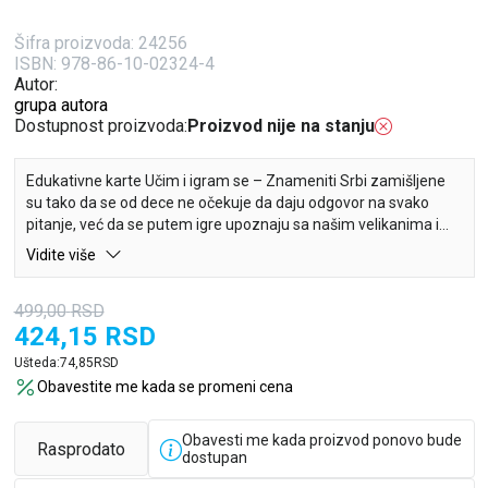
Šifra proizvoda:
24256
ISBN: 978-86-10-02324-4
Autor:
grupa autora
Dostupnost proizvoda:
Proizvod nije na stanju
Edukativne karte Učim i igram se – Znameniti Srbi zamišljene
su tako da se od dece ne očekuje da daju odgovor na svako
pitanje, već da se putem igre upoznaju sa našim velikanima i
njihovim delima. Dete će se sresti sa osnovnim podacima iz
Vidite više
života ljudi koji su u značajnoj meri oblikovali tokove naše
istorije, nauke i kulture, a sve to na zabavan i interaktivan
499,00
RSD
način.Uz edukativne karte Učim i igram se – Znameniti Srbi,
424,15
RSD
dete će se na jednostavan i zabavan način, kroz igru, upoznati
sa najvažnijim ljudima naše prošlosti i njihovim delima.
Ušteda:
74,85
RSD
Obavestite me kada se promeni cena
Obavesti me kada proizvod ponovo bude
Rasprodato
dostupan