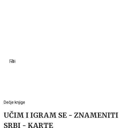
1
2
Dečje knjige
UČIM I IGRAM SE - ZNAMENITI
SRBI - KARTE