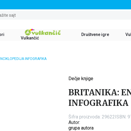
STALNI POPUST OD 15% NA SVE NASLOVE
ažite sajt
ori
Društvene igre
Vul
Vulkančić
ENCIKLOPEDIJA INFOGRAFIKA
Dečje knjige
15
%
BRITANIKA: E
INFOGRAFIKA
Šifra proizvoda:
29622
ISBN: 
Autor:
grupa autora