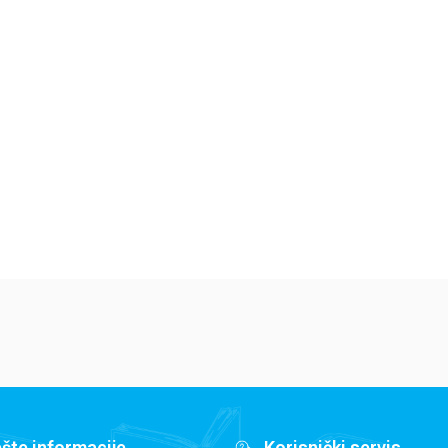
Dečje knjige
Dečje knjige
De
Jedan letnji dan
Isidora Mun vozi
Mi
7
bicikl
pi
Elajza Viler
Harijet Mankaster
Ha
679,15
RSD
679,15
RSD
6
799,00
RSD
799,00
RSD
79
šte informacije
Korisnički servis