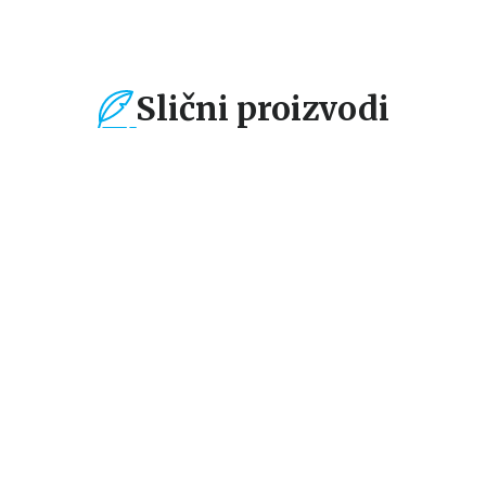
Slični proizvodi
%
15
%
15
%
Dečje knjige
Dečje knjige
De
BRITANIKA – NOVA
DEČJA
O
ENCIKLOPEDIJA ZA
ENCIKLOPEDIJA:
EN
DECU
PLANETA ZEMLJA
PO
grupa autora
grupa autora
gr