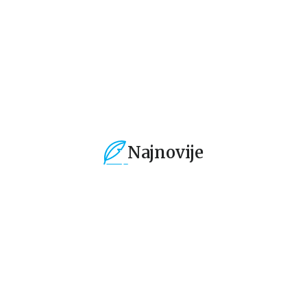
3.391,50
RSD
2.286,50
RSD
2
3.990,00
RSD
2.690,00
RSD
2.
Najnovije
%
15
%
15
%