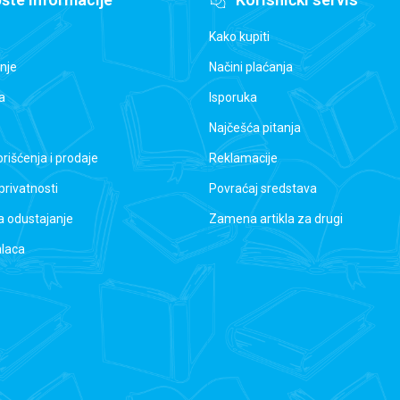
Kako kupiti
nje
Načini plaćanja
a
Isporuka
Najčešća pitanja
orišćenja i prodaje
Reklamacije
 privatnosti
Povraćaj sredstava
a odustajanje
Zamena artikla za drugi
alaca