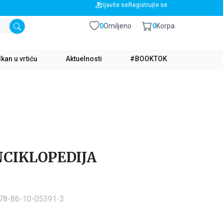
BESPLATNA DOSTAVA ZA IZNOS PREKO 3500 RSD
Prijavite se
Registrujte se
0
Omiljeno
0
Korpa
kan u vrtiću
Aktuelnosti
#BOOKTOK
NCIKLOPEDIJA
978-86-10-05391-3