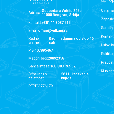
O nama
Gospodara Vučića 245b
Adresa :
11000 Beograd, Srbija
Zaposle
Kontakt:
+381 11 3087 515
Saradnj
Email:
office@vulkani.rs
Kontakt
Radno
Radnim danima od 8 do 16
vreme:
sati
Uslovi k
PIB:
107895467
Politika
Matični broj:
20892358
Pravo n
Banca Intesa:
160-383197-32
Klub čit
Šifra i naziv
5811 - Izdavanje
delatnosti:
knjiga
PEPDV:
776179111