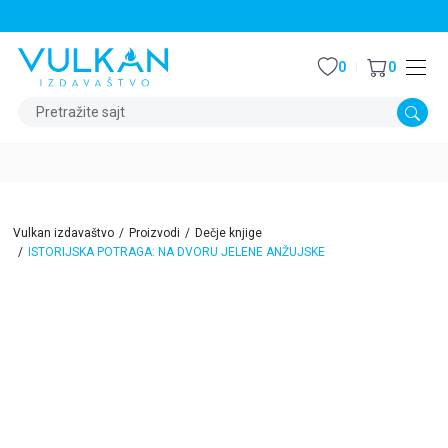
STALNI POPUST OD 15% NA SVE NASLOVE
0
0
Pretražite sajt
Vulkan izdavaštvo
Proizvodi
Dečje knjige
ISTORIJSKA POTRAGA: NA DVORU JELENE ANŽUJSKE
15
%