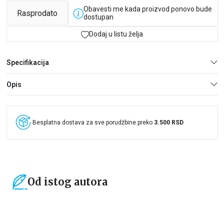
Obavesti me kada proizvod ponovo bude
Rasprodato
dostupan
Dodaj u listu želja
Specifikacija
Opis
Besplatna dostava za sve porudžbine preko
3.500 RSD
Od istog autora
15
%
15
%