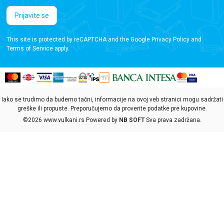
Prijavite se
This site is protected by reCAPTCHA and the Google
Privacy Policy
and
Terms of Service
apply.
Iako se trudimo da budemo tačni, informacije na ovoj veb stranici mogu sadržati
greške ili propuste. Preporučujemo da proverite podatke pre kupovine.
©2026
www.vulkani.rs
Powered by
NB SOFT
Sva prava zadržana.