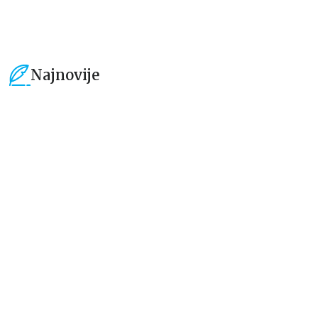
Najnovije
15
%
15
%
Dečje knjige
Dečje knjige
Uspomene iz vrtića
Zrnce kartice – Učimo engleski
5–7
grupa autora
Mirjana Milenić