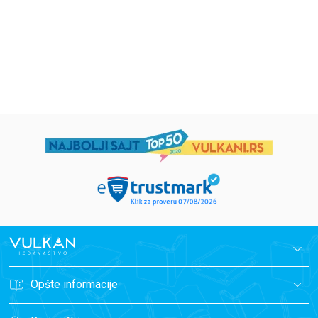
594,15
RSD
424,15
RSD
699,00
RSD
499,00
RSD
Opšte informacije