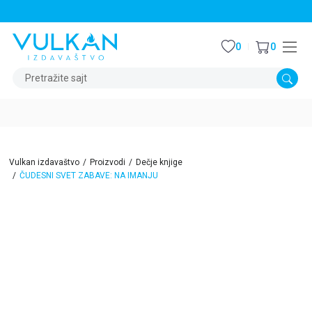
STALNI POPUST OD 15% NA SVE NASLOVE
0
0
Pretražite sajt
Vulkan izdavaštvo
Proizvodi
Dečje knjige
ČUDESNI SVET ZABAVE: NA IMANJU
15
%