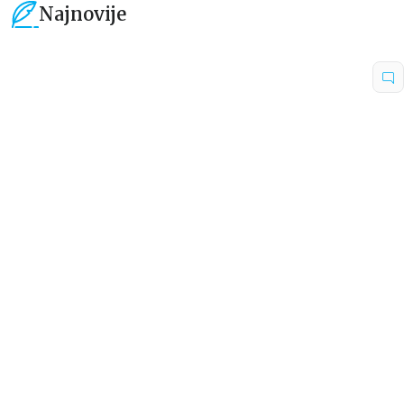
Najnovije
15
%
15
%
Dečje knjige
Dečje knjige
Uspomene iz vrtića
Zrnce kartice – Učimo engleski
5–7
grupa autora
Mirjana Milenić
594,15
RSD
424,15
RSD
699,00
RSD
499,00
RSD