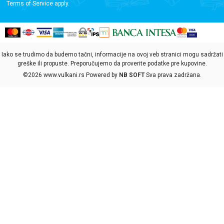
Terms of Service
apply.
Iako se trudimo da budemo tačni, informacije na ovoj veb stranici mogu sadržati
greške ili propuste. Preporučujemo da proverite podatke pre kupovine.
©2026
www.vulkani.rs
Powered by
NB SOFT
Sva prava zadržana.