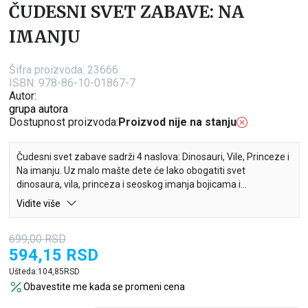
ČUDESNI SVET ZABAVE: NA
IMANJU
Šifra proizvoda:
23666
ISBN: 978-86-10-01867-7
Autor:
grupa autora
Dostupnost proizvoda:
Proizvod nije na stanju
Čudesni svet zabave sadrži 4 naslova: Dinosauri, Vile, Princeze i
Na imanju. Uz malo mašte dete će lako obogatiti svet
dinosaura, vila, princeza i seoskog imanja bojicama i
nalepnicama koje dobija u paketiću.
Vidite više
Sadrži bojanku sa 48 slika za bojenje, list sa preko 100
699,00
RSD
nalepnica, 6 voštanih bojica. Sve je spakovano u šareni paketić.
594,15
RSD
Ušteda:
104,85
RSD
Obavestite me kada se promeni cena