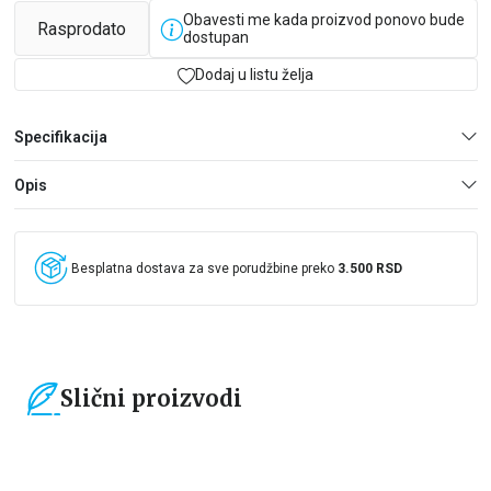
Obavesti me kada proizvod ponovo bude
Rasprodato
dostupan
Dodaj u listu želja
Specifikacija
Opis
Besplatna dostava za sve porudžbine preko
3.500 RSD
Slični proizvodi
15
%
15
%