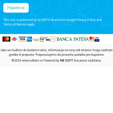
Prijavite se
This site is protected by reCAPTCHA and the Google
Privacy Policy
and
Terms of Service
apply.
Iako se trudimo da budemo tačni, informacije na ovoj veb stranici mogu sadržati
greške ili propuste. Preporučujemo da proverite podatke pre kupovine.
©2026
www.vulkani.rs
Powered by
NB SOFT
Sva prava zadržana.