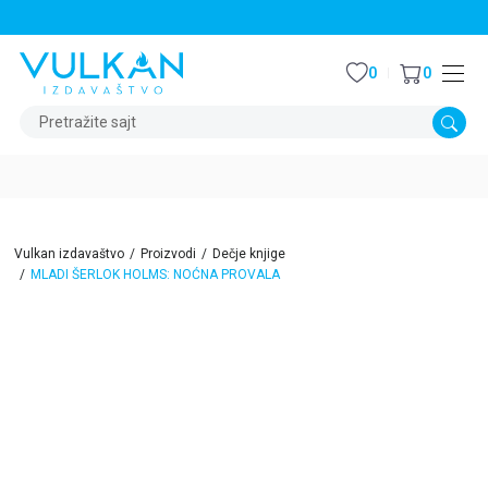
STALNI POPUST OD 15% NA SVE NASLOVE
0
0
Pretražite sajt
Vulkan izdavaštvo
Proizvodi
Dečje knjige
MLADI ŠERLOK HOLMS: NOĆNA PROVALA
15
%