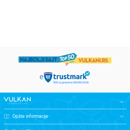
594,15
RSD
424,15
RSD
699,00
RSD
499,00
RSD
Opšte informacije