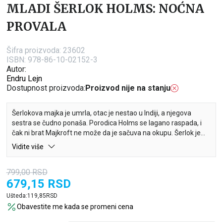
MLADI ŠERLOK HOLMS: NOĆNA
PROVALA
Šifra proizvoda:
23602
ISBN: 978-86-10-02152-3
Autor:
Endru Lejn
Dostupnost proizvoda:
Proizvod nije na stanju
Šerlokova majka je umrla, otac je nestao u Indiji, a njegova
sestra se čudno ponaša. Porodica Holms se lagano raspada, i
čak ni brat Majkroft ne može da je sačuva na okupu. Šerlok je
zabrinut oko svega što se dešava i zajedno sa Majkroftom
Vidite više
ispituje namere sumnjivog sestrinog verenika, koji iznenada
nestaje bez traga u svojoj kući. Gde je nestao i kakve to veze
799,00
RSD
ima sa izgradnjom Sueckog kanala u Egiptu? Odgovori će
679,15
RSD
potresti svet i pretiti da razore porodicu Holms.
Ušteda:
119,85
RSD
Obavestite me kada se promeni cena