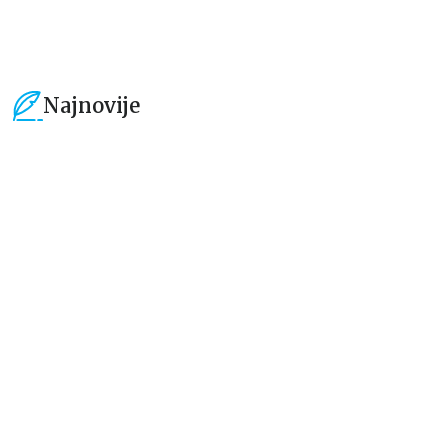
Najnovije
15
%
15
%
Dečje knjige
Dečje knjige
Uspomene iz vrtića
Zrnce kartice – Učimo engleski
5–7
grupa autora
Mirjana Milenić