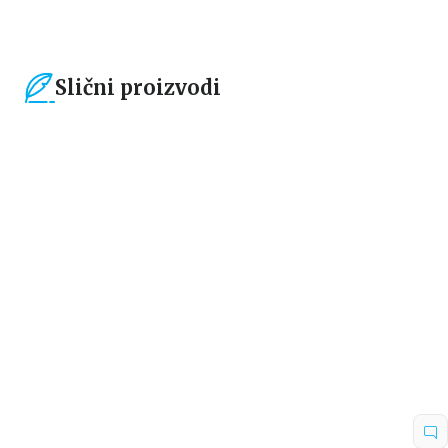
Slični proizvodi
15
%
15
%
Dečje knjige
Dečje knjige
Pinat Džouns i kraj duge
Zeka protiv majmuna
Rob Bidalf
Džejmi Smart