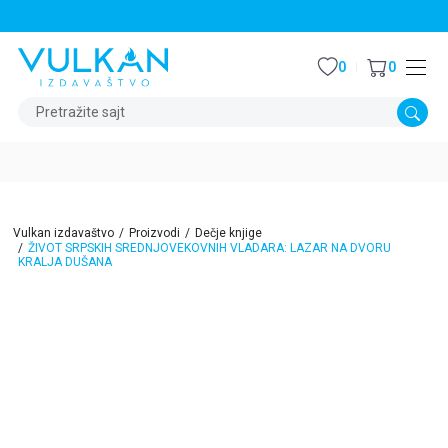
STALNI POPUST OD 15% NA SVE NASLOVE
0
0
Pretražite sajt
Vulkan izdavaštvo
Proizvodi
Dečje knjige
ŽIVOT SRPSKIH SREDNJOVEKOVNIH VLADARA: LAZAR NA DVORU
KRALJA DUŠANA
15
%