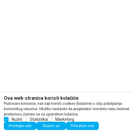
Ova web-stranica koristi kolačiće
Poštovani korisniče, naš sajt koristi cookies (kolačiće) u cilju poboljšanja
korisničkog iskustva. Ukoliko nastavite da pregledate i koristite našu Internet
prodavnicu slažete se sa upotrebom kolačića.
Nužni
Statistika
Marketing
Pročitajte više
Slažem se
Prihvatam sve