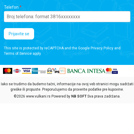
Telefon
Prijavite se
This site is protected by reCAPTCHA and the Google
Privacy Policy
and
Terms of Service
apply.
Iako se trudimo da budemo tačni, informacije na ovoj veb stranici mogu sadržati
greške ili propuste. Preporučujemo da proverite podatke pre kupovine.
©2026
www.vulkani.rs
Powered by
NB SOFT
Sva prava zadržana.