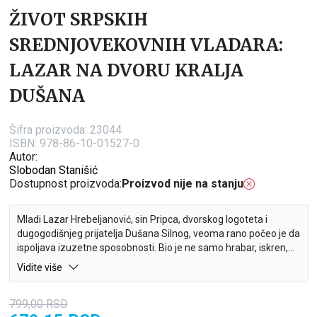
ŽIVOT SRPSKIH
SREDNJOVEKOVNIH VLADARA:
LAZAR NA DVORU KRALJA
DUŠANA
Šifra proizvoda:
23044
ISBN: 978-86-10-01527-0
Autor:
Slobodan Stanišić
Dostupnost proizvoda:
Proizvod nije na stanju
Mladi Lazar Hrebeljanović, sin Pripca, dvorskog logoteta i
dugogodišnjeg prijatelja Dušana Silnog, veoma rano počeo je da
ispoljava izuzetne sposobnosti. Bio je ne samo hrabar, iskren,
plemenit, već i istinski mudar momak.Kada bogatom
Vidite više
dubrovačkom grofu Gunduliću sa gradskog trga ukradu malu
kći, nakon mnogih bezuspešnih potraga, on će se obratiti za
799,00
RSD
pomoć neustrašivom Lazaru...