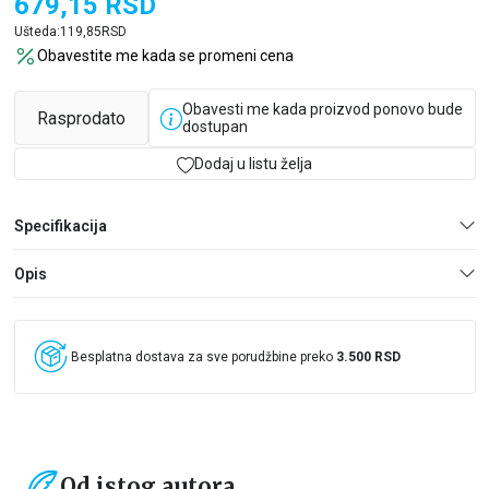
679,15
RSD
Ušteda:
119,85
RSD
Obavestite me kada se promeni cena
Obavesti me kada proizvod ponovo bude
Rasprodato
dostupan
Dodaj u listu želja
Specifikacija
Opis
Besplatna dostava za sve porudžbine preko
3.500 RSD
Od istog autora