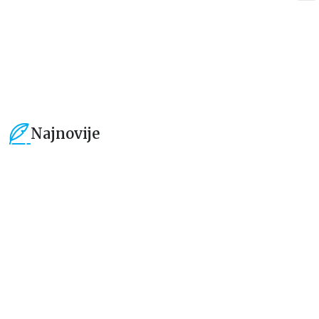
849,15
RSD
1.019,15
RSD
999,00
RSD
1.199,00
RSD
Najnovije
15
%
15
%
Dečje knjige
Dečje knjige