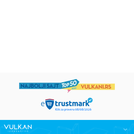
Uspomene iz vrtića
Zrnce kartice – Učimo engleski
5–7
grupa autora
Mirjana Milenić
594,15
RSD
424,15
RSD
699,00
RSD
499,00
RSD