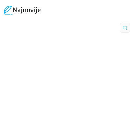
Najnovije
15
%
15
%
Dečje knjige
Dečje knjige
Uspomene iz vrtića
Zrnce kartice – Učimo engleski
5–7
grupa autora
Mirjana Milenić
594,15
RSD
424,15
RSD