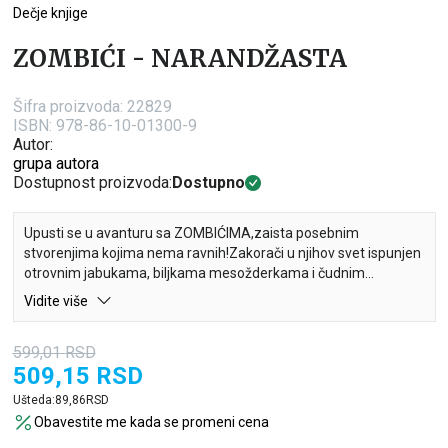
Dečje knjige
ZOMBIĆI - NARANDŽASTA
Šifra proizvoda:
22829
ISBN: 978-86-10-01300-9
Autor:
grupa autora
Dostupnost proizvoda:
Dostupno
Upusti se u avanturu sa ZOMBIĆIMA,zaista posebnim
stvorenjima kojima nema ravnih!Zakorači u njihov svet ispunjen
otrovnim jabukama, biljkama mesožderkama i čudnim
životinjama! Pomozi im da pronađu put kroz vijugave lavirinte,
Vidite više
crtaj jezive slepe miševe i učestvuj u mnoštvudrugih zabavnih
aktivnosti! U pustolovinama će ti pomoći nekoliko papirnih
599,01
RSD
naprstak-zombića, koje ćeš pronaći na sredini knjige: izreži ih i
509,15
RSD
pomozi im da ožive na tvojim prstićima. Sjajno se zabavi i sa
nalepnicama koje sijaju u mraku!
Ušteda:
89,86
RSD
Obavestite me kada se promeni cena