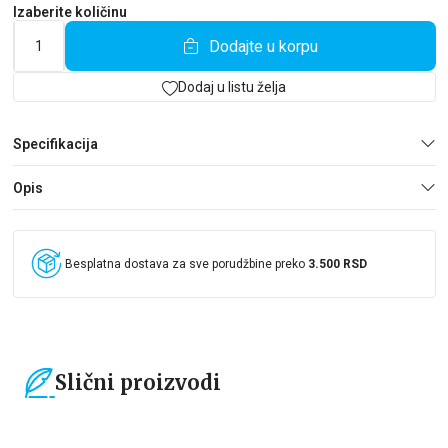
Izaberite količinu
Dodajte u korpu
Dodaj u listu želja
Specifikacija
Opis
Besplatna dostava za sve porudžbine preko
3.500 RSD
Slični proizvodi
15
%
15
%