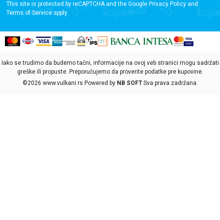
This site is protected by reCAPTCHA and the Google
Privacy Policy
and
Terms of Service
apply.
Iako se trudimo da budemo tačni, informacije na ovoj veb stranici mogu sadržati
greške ili propuste. Preporučujemo da proverite podatke pre kupovine.
©2026
www.vulkani.rs
Powered by
NB SOFT
Sva prava zadržana.