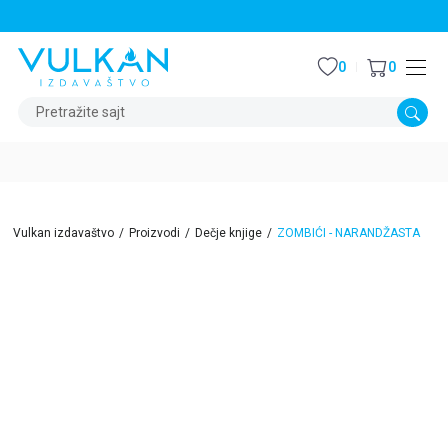
STALNI POPUST OD 15% NA SVE NASLOVE
0
0
Pretražite sajt
Vulkan izdavaštvo
Proizvodi
Dečje knjige
ZOMBIĆI - NARANDŽASTA
15
%