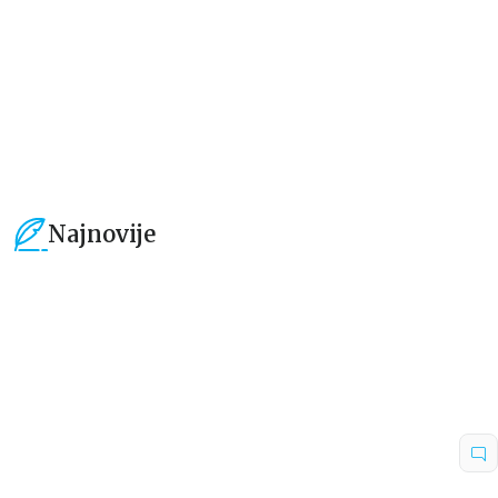
101,15
RSD
101,15
RSD
119,00
RSD
119,00
RSD
Najnovije
15
%
15
%