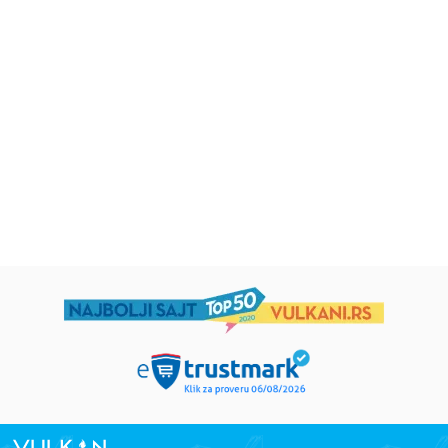
Beletristika
Beletristika
Iz pogrešnih razloga
Životinjska farma
Eloiza Džejms
Džordž Orvel
1.019,15
RSD
934,15
RSD
1.199,00
RSD
1.099,00
RSD