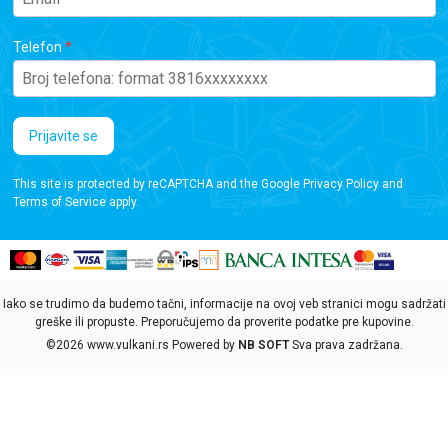
Telefon
Prijavite se
This site is protected by reCAPTCHA and the Google
Privacy Policy
and
Terms of Service
apply.
Iako se trudimo da budemo tačni, informacije na ovoj veb stranici mogu sadržati
greške ili propuste. Preporučujemo da proverite podatke pre kupovine.
©2026
www.vulkani.rs
Powered by
NB SOFT
Sva prava zadržana.