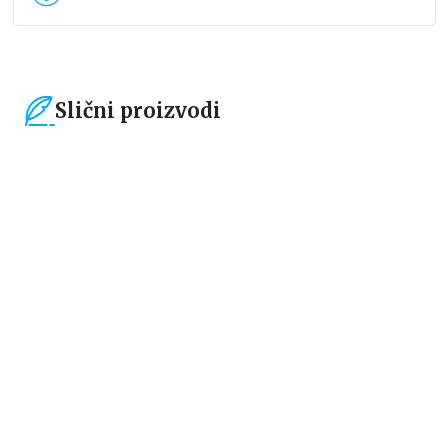
Slični proizvodi
15
%
15
%
Čestitke, bukmarkeri i notesi
Čestitke, bukmarkeri i notesi
Bookmarker - Žabica
Bookmarker - Time to start a
new chapter
grupa autora
grupa autora