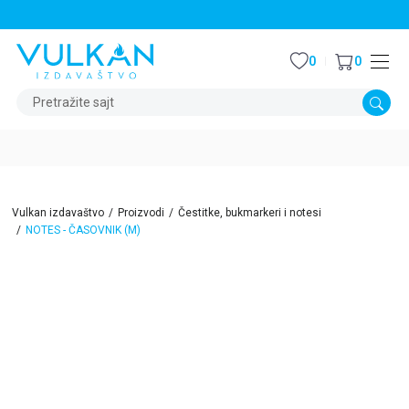
STALNI POPUST OD 15% NA SVE NASLOVE
0
0
Pretražite sajt
Vulkan izdavaštvo
Proizvodi
Čestitke, bukmarkeri i notesi
NOTES - ČASOVNIK (M)
15
%