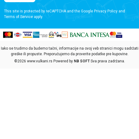
This site is protected by reCAPTCHA and the Google
Privacy Policy
and
Terms of Service
apply.
Iako se trudimo da budemo tačni, informacije na ovoj veb stranici mogu sadržati
greške ili propuste. Preporučujemo da proverite podatke pre kupovine.
©2026
www.vulkani.rs
Powered by
NB SOFT
Sva prava zadržana.