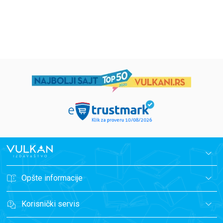
1.019,15
RSD
934,15
RSD
1.199,00
RSD
1.099,00
RSD
Opšte informacije
Korisnički servis