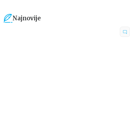
Najnovije
15
%
15
%
Beletristika
Beletristika
Iz pogrešnih razloga
Životinjska farma
Eloiza Džejms
Džordž Orvel