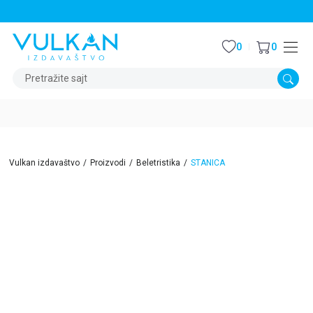
STALNI POPUST OD 15% NA SVE NASLOVE
0
0
Pretražite sajt
Vulkan izdavaštvo
Proizvodi
Beletristika
STANICA
15
%