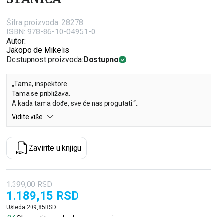
Šifra proizvoda:
28278
ISBN: 978-86-10-04951-0
Autor:
Jakopo de Mikelis
Dostupnost proizvoda:
Dostupno
„Tama, inspektore.
Tama se približava.
A kada tama dođe, sve će nas progutati.“
Vidite više
Milano, april 2003. godine. Rikardo Mecanote je mladi policijski
inspektor koji se nedavno priključio železničkoj policiji na
čuvenoj Glavnoj stanici. On je beskompromisan, bolne prošlosti i
Zavirite u knjigu
nepogrešive intuicije, ali kao da poseduje i nekakvu urođenu
sklonost da se upliće u probleme i zato počinje da istražuje
slučaj koji naizgled nikoga ne zanima.
Laura Kordero je lepa i bogata devojka, poreklom iz dobre
1.399,00
RSD
porodice. Ali ona nije kao druge devojke: poseduje neobičan dar,
1.189,15
RSD
iako je za nju to više prokletstvo o kom ne sme ni sa kim da
Ušteda:
209,85
RSD
priča.