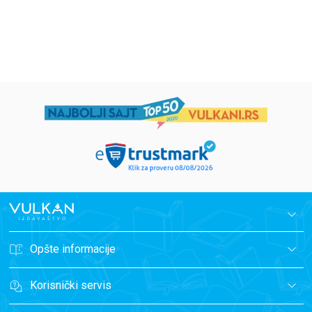
1.019,15
RSD
934,15
RSD
1.199,00
RSD
1.099,00
RSD
Opšte informacije
Korisnički servis