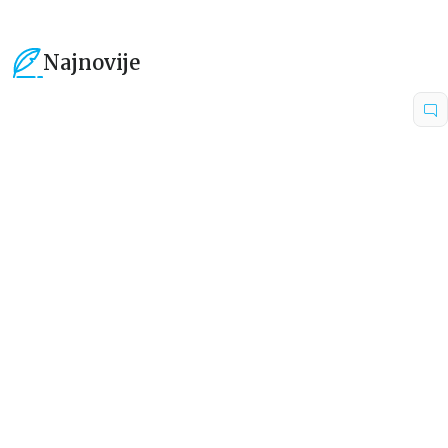
Najnovije
15
%
15
%
Beletristika
Beletristika
Iz pogrešnih razloga
Životinjska farma
Eloiza Džejms
Džordž Orvel