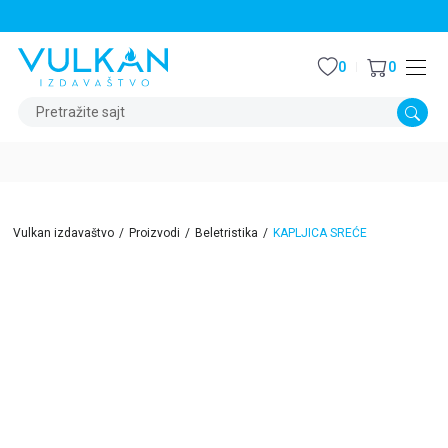
STALNI POPUST OD 15% NA SVE NASLOVE
0
0
Pretražite sajt
Vulkan izdavaštvo
Proizvodi
Beletristika
KAPLJICA SREĆE
15
%