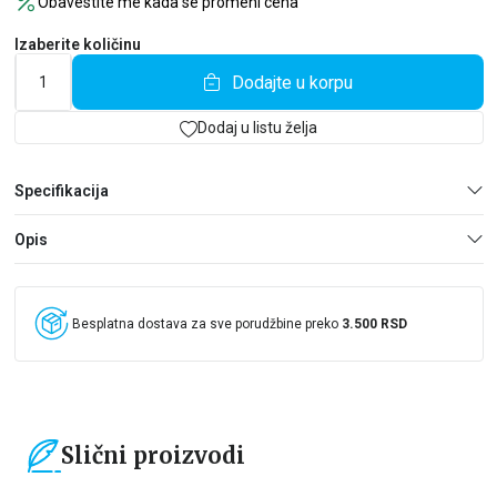
Obavestite me kada se promeni cena
Šato Sen Antoan.
Izaberite količinu
Dodajte u korpu
Dodaj u listu želja
Specifikacija
Opis
Besplatna dostava za sve porudžbine preko
3.500 RSD
Slični proizvodi