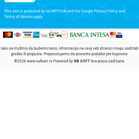
This site is protected by reCAPTCHA and the Google
Privacy Policy
and
Terms of Service
apply.
Iako se trudimo da budemo tačni, informacije na ovoj veb stranici mogu sadržati
greške ili propuste. Preporučujemo da proverite podatke pre kupovine.
©2026
www.vulkani.rs
Powered by
NB SOFT
Sva prava zadržana.