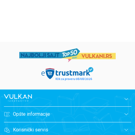
1.019,15
RSD
934,15
RSD
1.199,00
RSD
1.099,00
RSD
Opšte informacije
Korisnički servis