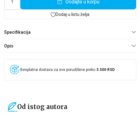
Dodajte u korpu
susret nakon mnogo godina nije prošao kako je Rune očekivao,
postali su dva stranca koji ne mogu jedno drugom ništa da kažu.
Zašto mu je Popi, koja je nekada imala polovinu njegovog srca
Dodaj u listu želja
uz obećanje da će ga verno čekati da se vrati, okrenula leđa bez
ijedne reči objašnjenja.
Specifikacija
Njeno ćutanje slomilo mu je srce. Može li ga ponovo sastaviti?
Opis
Besplatna dostava za sve porudžbine preko
3.500 RSD
Od istog autora
15
%