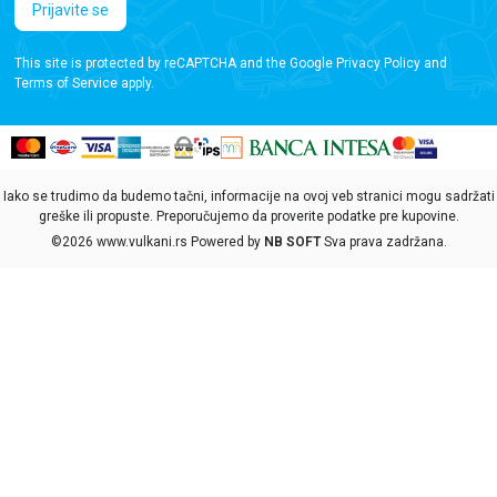
Prijavite se
This site is protected by reCAPTCHA and the Google
Privacy Policy
and
Terms of Service
apply.
Iako se trudimo da budemo tačni, informacije na ovoj veb stranici mogu sadržati
greške ili propuste. Preporučujemo da proverite podatke pre kupovine.
©2026
www.vulkani.rs
Powered by
NB SOFT
Sva prava zadržana.