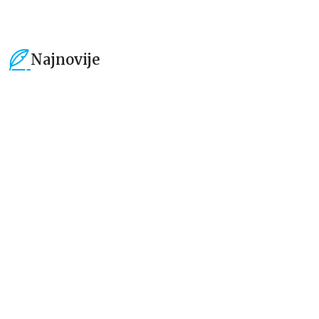
Najnovije
15
%
15
%
Beletristika
Beletristika
Iz pogrešnih razloga
Životinjska farma
Eloiza Džejms
Džordž Orvel