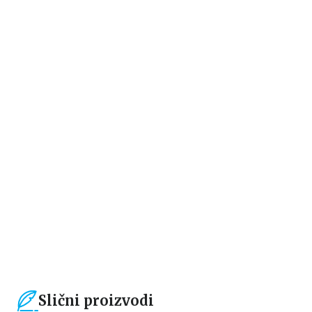
Beletristika
HILJADU RAZBIJENIH DELOVA
Tili Kol
1.104,15
RSD
1.299,00
RSD
Slični proizvodi