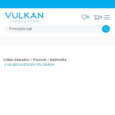
STALNI POPUST OD 15% NA SVE NASLOVE
0
0
Pretražite sajt
Vulkan izdavaštvo
Proizvodi
Beletristika
HILJADU NJEGOVIH POLJUBACA
15
%