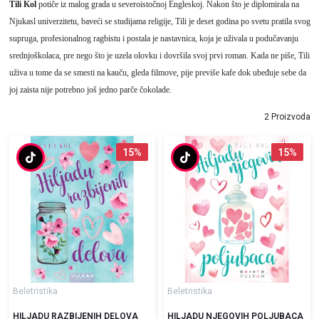
Tili Kol
potiče iz malog grada u severoistočnoj Engleskoj. Nakon što je diplomirala na
Njukasl univerzitetu, baveći se studijama religije, Tili je deset godina po svetu pratila svog
supruga, profesionalnog ragbistu i postala je nastavnica, koja je uživala u podučavanju
srednjoškolaca, pre nego što je uzela olovku i dovršila svoj prvi roman. Kada ne piše, Tili
uživa u tome da se smesti na kauču, gleda filmove, pije previše kafe dok ubeđuje sebe da
joj zaista nije potrebno još jedno parče čokolade.
2 Proizvoda
15
%
15
%
Beletristika
Beletristika
HILJADU RAZBIJENIH DELOVA
HILJADU NJEGOVIH POLJUBACA