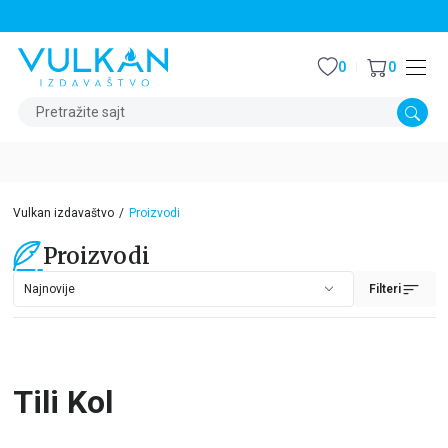
STALNI POPUST OD 15% NA SVE NASLOVE
0
0
Pretražite sajt
Vulkan izdavaštvo
Proizvodi
Proizvodi
Filteri
Tili Kol