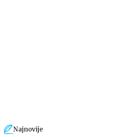
Beletristika
Beletristika
Iz pogrešnih razloga
Životinjska farma
Eloiza Džejms
Džordž Orvel
1.019,15
RSD
934,15
RSD
1.199,00
RSD
1.099,00
RSD
Najnovije