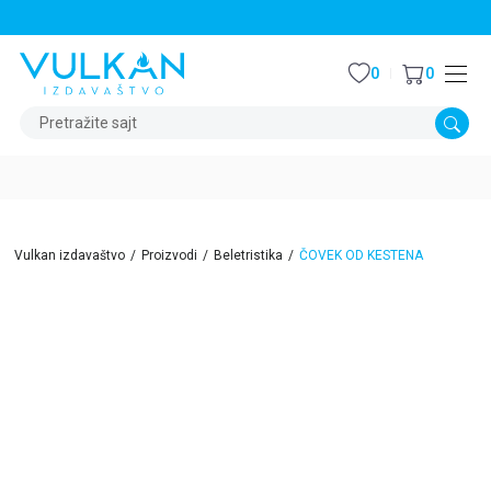
STALNI POPUST OD 15% NA SVE NASLOVE
0
0
Pretražite sajt
Vulkan izdavaštvo
Proizvodi
Beletristika
ČOVEK OD KESTENA
40
%