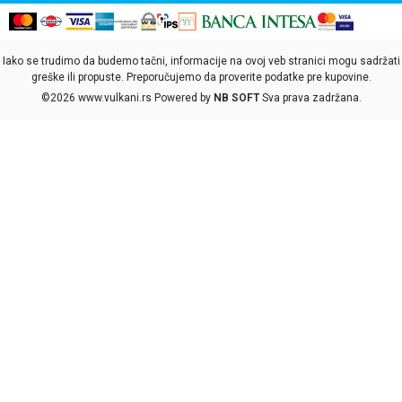
Iako se trudimo da budemo tačni, informacije na ovoj veb stranici mogu sadržati
greške ili propuste. Preporučujemo da proverite podatke pre kupovine.
©2026
www.vulkani.rs
Powered by
NB SOFT
Sva prava zadržana.