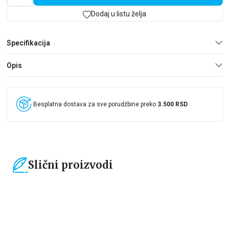
gotova. I niko nije bezbedan.
Dodaj u listu želja
„Jedan od najboljih i najjezivijih trilera ove godine... hipnotisaće
vas veština novog majstora žanra.“ – Kirkus Reviews
Specifikacija
„Neverovatna priča, kraj koji ostavlja bez daha“ – New York
Times
Opis
Besplatna dostava za sve porudžbine preko
3.500 RSD
Slični proizvodi
15
%
15
%